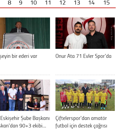
8
9
10
11
12
13
14
15
şeyin bir ederi var
Onur Ata 71 Evler Spor'da
Eskişehir Şube Başkanı
Çiftelerspor'dan amatör
şkan'dan 90+3 ekibi…
futbol için destek çağrısı