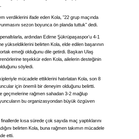
Gürha
.
Eskişe
Döne
 verdiklerini ifade eden Kola, "22 grup maçında
vunmasını sezon boyunca ön planda tuttuk" dedi.
Rifat
 penaltılarla, ardından Edirne Şükrüpaşaspor'u 4-1
Sürdür
e yükseldiklerini belirten Kola, elde edilen başarının
kültür
ortak emeği olduğunu dile getirdi. Başkan Ulaş
trenörlerine teşekkür eden Kola, ailelerin desteğinin
Konu
olduğunu söyledi.
ipleriyle mücadele ettiklerini hatırlatan Kola, son 8
2023 y
cular için önemli bir deneyim olduğunu belirtti.
bekliy
e geçmelerine rağmen sahadan 3-2 mağlup
, oyuncuların bu organizasyondan büyük özgüven
Tüli
Düşükl
 finallerde kısa sürede çok sayıda maç yaptıklarını
rladığını belirten Kola, buna rağmen takımın mücadele
e etti.