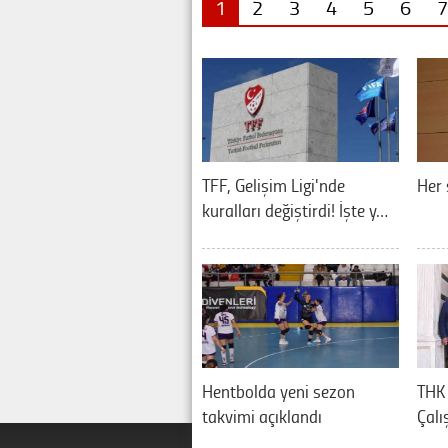
1
2
3
4
5
6
7
TFF, Gelişim Ligi'nde
Her 
kuralları değiştirdi! İşte y…
Hentbolda yeni sezon
THK 
takvimi açıklandı
Çalı