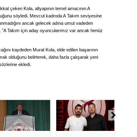
Op. D
ikkat çeken Kola, altyapının temel amacının A
duğunu söyledi. Mevcut kadroda A Takım seviyesine
Sağlığı
unmadığını ancak gelecek adına umut vadeden
la, "A Takım için aday oyuncularımız var ancak henüz
Uzm. 
cağını kaydeden Murat Kola, elde edilen başarının
mak olduğunu belirterek, daha fazla çalışarak yeni
Vatand
sözlerine ekledi.
M. M
Hayır,
Seda