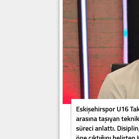
Eskişehirspor U16 Takı
arasına taşıyan tekni
süreci anlattı. Disipl
öne çıktığını belirten 