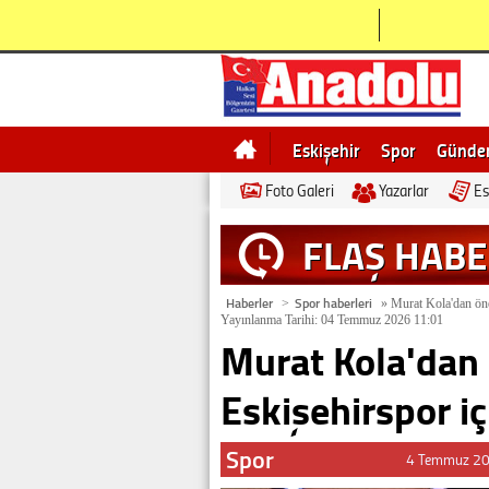
Eskişehir
Spor
Günd
Foto Galeri
Yazarlar
Es
Bilecik
Ne demek
Esk
FLAŞ HAB
Haberler
Spor haberleri
>
»
Murat Kola'dan önem
Yayınlanma Tarihi: 04 Temmuz 2026 11:01
Murat Kola'dan 
Eskişehirspor iç
Spor
4 Temmuz 20