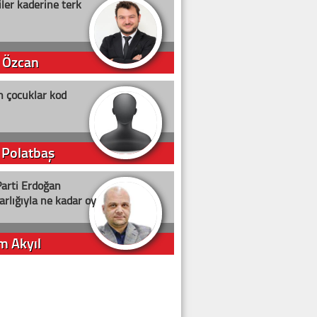
ler kaderine terk
 Özcan
n çocuklar kod
 Polatbaş
arti Erdoğan
arlığıyla ne kadar oy
m Akyıl
iye ilgiliyiz!