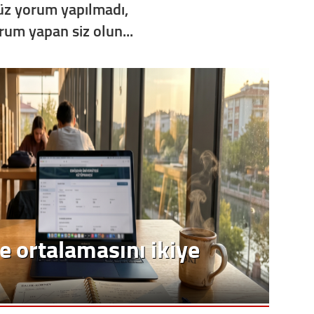
z yorum yapılmadı,
orum yapan siz olun...
e ortalamasını ikiye