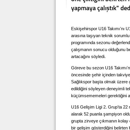
yapmaya çalıştık" ded
Eskişehirspor U16 Takımı'nı U16
arasına taşıyan teknik soruml
programında sezonu değerlendird
çalışmanın sonucu olduğunu bel
artacağını söyledi.
Göreve bu sezon U16 Takımı'nın
öncesinde şehir içinden takviyel
Sağlıkspor başta olmak üzere ç
edildiğini söyleyen deneyimli t
küçümsememeleri gerektiğini anla
U16 Gelişim Ligi 2. Grup'ta 22 
alarak 52 puanla şampiyon oldukl
grupta zirveye çıkmanın kolay
bir gelişim gösterdiğini belirte