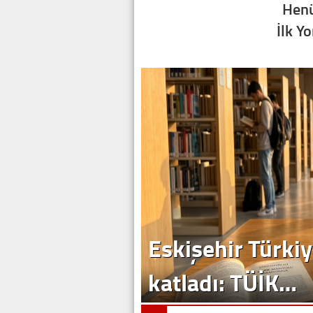
Henü
İlk Y
Eskişehir Türkiy
katladı: TÜİK…