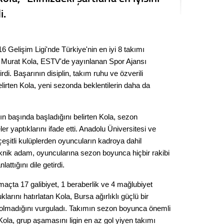
Seval
i.
Es Es’
 Gelişim Ligi'nde Türkiye'nin en iyi 8 takımı
u Murat Kola, ESTV'de yayınlanan Spor Ajansı
Ahme
i. Başarının disiplin, takım ruhu ve özverili
irten Kola, yeni sezonda beklentilerin daha da
Tepeba
birliği
 başında başladığını belirten Kola, sezon
ulaşı
er yaptıklarını ifade etti. Anadolu Üniversitesi ve
Fund
eşitli kulüplerden oyuncuların kadroya dahil
eknik adam, oyuncularına sezon boyunca hiçbir rakibi
CHP’li
ttığını dile getirdi.
kazana
seçiml
maçta 17 galibiyet, 1 beraberlik ve 4 mağlubiyet
arını hatırlatan Kola, Bursa ağırlıklı güçlü bir
Melt
 olmadığını vurguladı. Takımın sezon boyunca önemli
n Kola, grup aşamasını ligin en az gol yiyen takımı