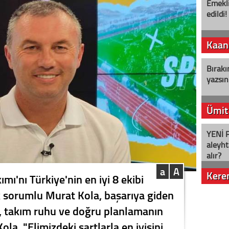
Emekli
edildi!
Kaan
Bırakı
yazsın
Ümit
YENİ P
aleyht
alır?
a
A
Kere
mı'nı Türkiye'nin en iyi 8 ekibi
k sorumlu Murat Kola, başarıya giden
Nostalj
in, takım ruhu ve doğru planlamanın
Kola, "Elimizdeki şartlarla en iyisini