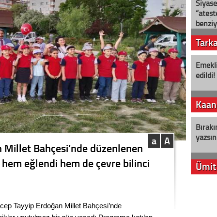
Siyase
“ateş
benziy
Tark
Emekli
edildi!
Kaan
Bırakı
yazsın
a
A
 Millet Bahçesi’nde düzenlenen
r hem eğlendi hem de çevre bilinci
Ümit
YENİ P
aleyht
ep Tayyip Erdoğan Millet Bahçesi’nde
alır?