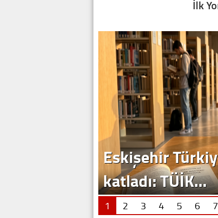
İlk Y
Eskişehir Türkiy
katladı: TÜİK…
1
2
3
4
5
6
7