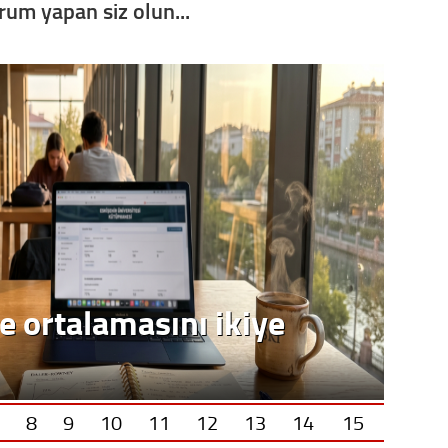
orum yapan siz olun...
Op. D
Sağlığı
Uzm. 
Vatand
M. M
e ortalamasını ikiye
Hayır,
Seda
8
9
10
11
12
13
14
15