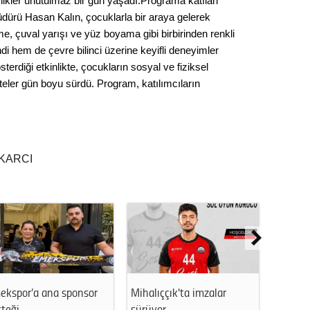
minikler unutulmaz bir gün yaşadı.Programa katılan
Kere
üdürü Hasan Kalın, çocuklarla bir araya gelerek
ekme, çuval yarışı ve yüz boyama gibi birbirinden renkli
Es Es’
di hem de çevre bilinci üzerine keyifli deneyimler
sterdiği etkinlikte, çocukların sosyal ve fiziksel
iteler gün boyu sürdü. Program, katılımcıların
Ahme
Tepeba
birliği
KARCI
ulaşı
Fund
CHP’li
kazana
seçiml
Melt
ekspor’a ana sponsor
Mihalıççık'ta imzalar
Eskişeh
teği
sürüyor
Ertek’…