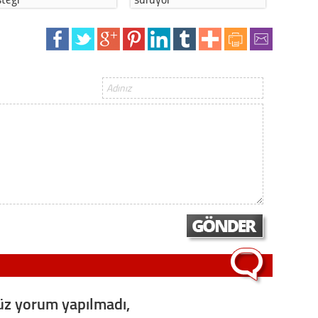
Gürha
Eskişe
Döne
Rifat
Sürdür
kültür
Konu
2023 y
bekliy
Tüli
Düşükl
z yorum yapılmadı,