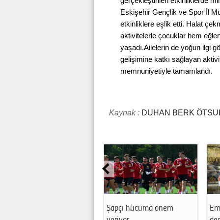
gerçekleştirilen etkinliklerde 
Eskişehir Gençlik ve Spor İl M
etkinliklere eşlik etti. Halat ç
aktivitelerle çocuklar hem eğlen
yaşadı.Ailelerin de yoğun ilgi gö
gelişimine katkı sağlayan aktiv
memnuniyetiyle tamamlandı.
Kaynak :
DUHAN BERK ÖTSU
Şapçı hücuma önem
Em
veriyor
des