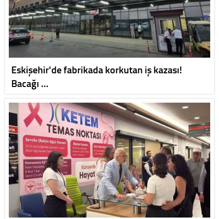
Eskişehir'de fabrikada korkutan iş kazası!
Bacağı …