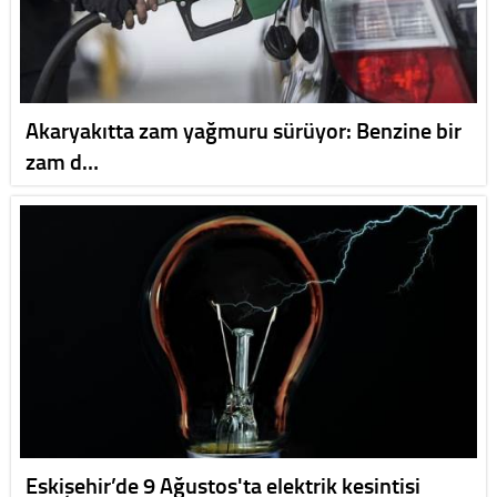
Akaryakıtta zam yağmuru sürüyor: Benzine bir
zam d…
Eskişehir’de 9 Ağustos'ta elektrik kesintisi