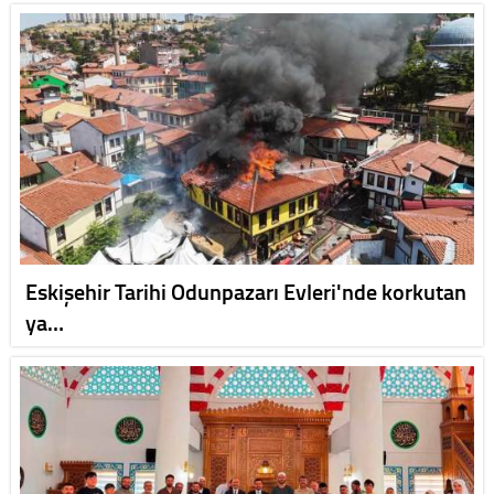
Eskişehir Tarihi Odunpazarı Evleri'nde korkutan
ya…