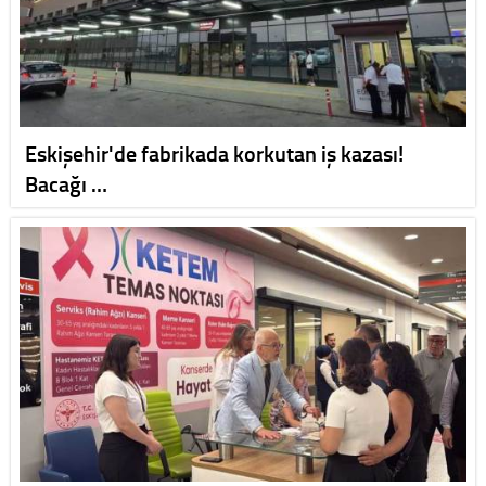
Eskişehir'de fabrikada korkutan iş kazası!
Bacağı …