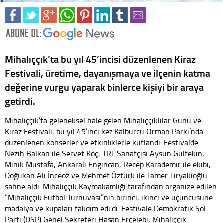
Mihalıççık’ta bu yıl 45’incisi düzenlenen Kiraz
Festivali, üretime, dayanışmaya ve ilçenin katma
değerine vurgu yaparak binlerce kişiyi bir araya
getirdi.
Mihalıççık’ta geleneksel hale gelen Mihalıççıklılar Günü ve
Kiraz Festivali, bu yıl 45’inci kez Kalburcu Orman Parkı’nda
düzenlenen konserler ve etkinliklerle kutlandı. Festivalde
Nezih Balkan ile Servet Koç, TRT Sanatçısı Aysun Gültekin,
Minik Mustafa, Ankaralı Engincan, Recep Karademir ile ekibi,
Doğukan Ali İnceöz ve Mehmet Öztürk ile Tamer Tiryakioğlu
sahne aldı. Mihalıççık Kaymakamlığı tarafından organize edilen
“Mihalıççık Futbol Turnuvası”nın birinci, ikinci ve üçüncüsüne
madalya ve kupaları takdim edildi. Festivale Demokratik Sol
Parti (DSP) Genel Sekreteri Hasan Erçelebi, Mihalıççık