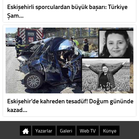
Eskişehirli sporculardan büyük başarı: Türkiye
Şam…
Eskişehir’de kahreden tesadüf! Doğum gününde
kazad…
Yazarlar
Galeri
Web TV
Künye