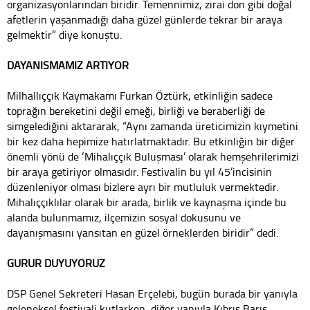
organizasyonlarından biridir. Temennimiz, zirai don gibi doğal
afetlerin yaşanmadığı daha güzel günlerde tekrar bir araya
gelmektir” diye konuştu.
DAYANIŞMAMIZ ARTIYOR
Milhallıççık Kaymakamı Furkan Öztürk, etkinliğin sadece
toprağın bereketini değil emeği, birliği ve beraberliği de
simgelediğini aktararak, “Aynı zamanda üreticimizin kıymetini
bir kez daha hepimize hatırlatmaktadır. Bu etkinliğin bir diğer
önemli yönü de ‘Mihalıççık Buluşması’ olarak hemşehrilerimizi
bir araya getiriyor olmasıdır. Festivalin bu yıl 45’incisinin
düzenleniyor olması bizlere ayrı bir mutluluk vermektedir.
Mihalıççıklılar olarak bir arada, birlik ve kaynaşma içinde bu
alanda bulunmamız, ilçemizin sosyal dokusunu ve
dayanışmasını yansıtan en güzel örneklerden biridir” dedi.
GURUR DUYUYORUZ
DSP Genel Sekreteri Hasan Erçelebi, bugün burada bir yanıyla
geleneksel festivali kutlarken, diğer yanıyla Kıbrıs Barış