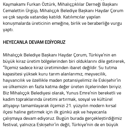
Kaymakamı Furkan Öztürk, Mihalıççıklılar Derneği Başkanı
Cemalettin Ürgüp, Mihalıççık Belediye Başkanı Haydar Çorum
ve çok sayıda vatandaş katıldı. Katılımcılar yapılan
konuşmalarda üreticinin emeğine, birlik ve beraberliğe vurgu
yaptı.
HEYECANLA DEVAM EDİYORUZ
Mihalıççık Belediye Başkanı Haydar Çorum, Türkiye’nin en
büyük kiraz üretim bölgelerinden biri olduklarını dile getirerek,
“İlçemiz sadece kiraz üretiminden ibaret değildir. Su tutma
kapasitesi yüksek kuru tarım alanlarımız, meyvecilik,
hayvancılık ve özellikle maden potansiyelimiz ile Eskişehir’in
ve ülkemizin en fazla katma değer üreten ilçelerinden biriyiz.
Biz Mihalıççık Belediyesi olarak, Yunus Emre’nin bereketli ve
kadim topraklarında üretimi artırmak, sosyal ve kültürel
altyapıyı tamamlayarak ilçemizi 21. yüzyılın modern kırsal
ilçesi haline getirmek için ilk günkü aşk ve heyecanla
çalışmaya devam ediyoruz. Bugün burada gerçekleştirdiğimiz
festival, yalnızca Eskişehir’in değil, Türkiye’nin de en büyük