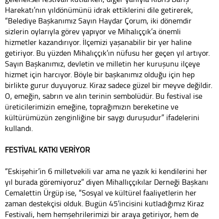
Harekatı’nın yıldönümünü idrak ettiklerini dile getirerek,
“Belediye Başkanımız Sayın Haydar Çorum, iki dönemdir
sizlerin oylarıyla görev yapıyor ve Mihalıççık’a önemli
hizmetler kazandırıyor. İlçemizi yaşanabilir bir yer haline
getiriyor. Bu yüzden Mihalıççık’ın nüfusu her geçen yıl artıyor.
Sayın Başkanımız, devletin ve milletin her kuruşunu ilçeye
hizmet için harcıyor. Böyle bir başkanımız olduğu için hep
birlikte gurur duyuyoruz. Kiraz sadece güzel bir meyve değildir.
O, emeğin, sabrın ve alın terinin sembolüdür. Bu festival ise
üreticilerimizin emeğine, toprağımızın bereketine ve
kültürümüzün zenginliğine bir saygı duruşudur” ifadelerini
kullandı.
FESTİVAL KATKI VERİYOR
“Eskişehir’in 6 milletvekili var ama ne yazık ki kendilerini her
yıl burada göremiyoruz” diyen Mihallıççıkılar Derneği Başkanı
Cemalettin Ürgüp ise, “Sosyal ve kültürel faaliyetlerin her
zaman destekçisi olduk. Bugün 45’incisini kutladığımız Kiraz
Festivali, hem hemşehrilerimizi bir araya getiriyor, hem de