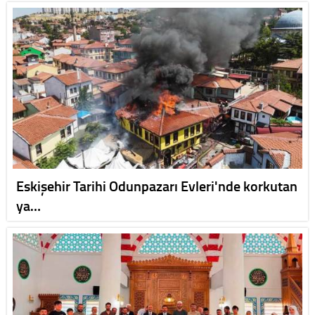
Eskişehir Tarihi Odunpazarı Evleri'nde korkutan
ya…