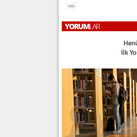
1000
Henü
İlk Y