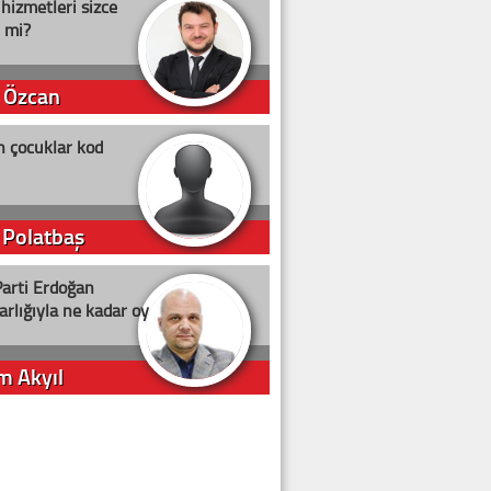
 hizmetleri sizce
i mi?
 Özcan
n çocuklar kod
 Polatbaş
arti Erdoğan
arlığıyla ne kadar oy
m Akyıl
iye ilgiliyiz!