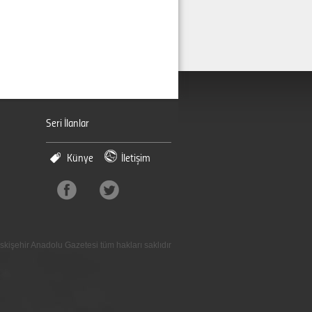
Seri İlanlar
Künye
İletişim
skişehir Anadolu Gazetesi tüm hakları saklıdır