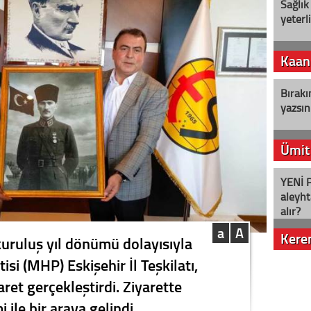
Sağlık
yeterl
Kaan
Bırakı
yazsın
Ümit
YENİ P
aleyht
alır?
a
A
Kere
kuruluş yıl dönümü dolayısıyla
isi (MHP) Eskişehir İl Teşkilatı,
Nostalj
aret gerçekleştirdi. Ziyarette
 ile bir araya gelindi.