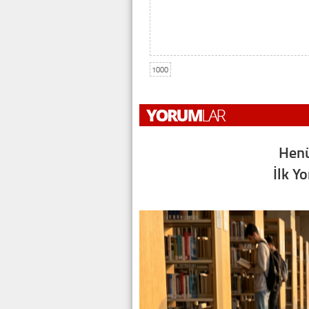
1000
Henü
İlk Y