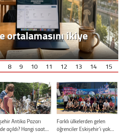
8
9
10
11
12
13
14
15
şehir Antika Pazarı
Farklı ülkelerden gelen
de açıldı? Hangi saat…
öğrenciler Eskişehir’i yak…