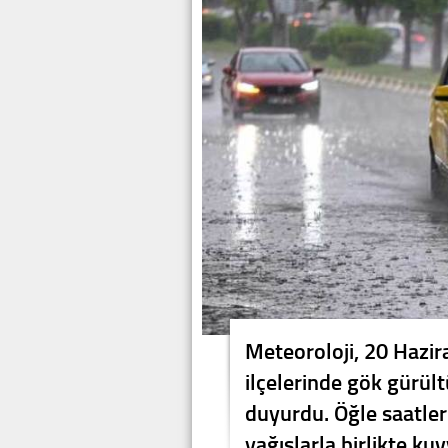
Meteoroloji, 20 Hazir
ilçelerinde gök gürül
duyurdu. Öğle saatler
yağışlarla birlikte kuv