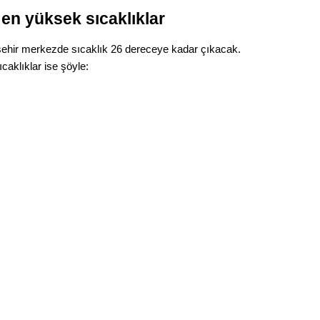
Gürha
 en yüksek sıcaklıklar
Eskişe
Döne
işehir merkezde sıcaklık 26 dereceye kadar çıkacak.
Rifat
caklıklar ise şöyle:
Sürdür
kültür
Konu
2023 y
bekliy
Tüli
Düşükl