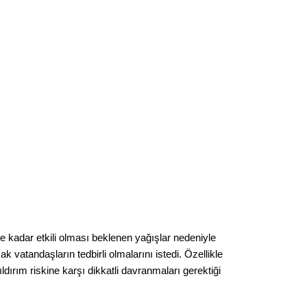
Op. D
Sağlığı
Uzm. 
Vatand
M. M
Hayır,
rine kadar etkili olması beklenen yağışlar nedeniyle
k vatandaşların tedbirli olmalarını istedi. Özellikle
ldırım riskine karşı dikkatli davranmaları gerektiği
Seda