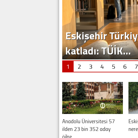
1
2
3
4
5
6
7
Anadolu Üniversitesi 57
Eski
ilden 23 bin 352 aday
nere
öğre…