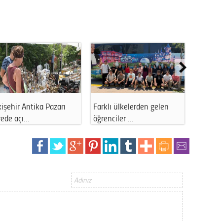
r Antika Pazarı
Farklı ülkelerden gelen
Eskişehir'de 
açı…
öğrenciler …
önemli …