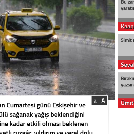
Bu zam
yaratır
Kaan
Simit 
Seval
Bırakı
yazsın
a
A
Ümit
an Cumartesi günü Eskişehir ve
tülü sağanak yağış beklendiğini
YENİ P
ine kadar etkili olması beklenen
aleyht
alır?
vetli rüzgâr, yıldırım ve yerel dolu