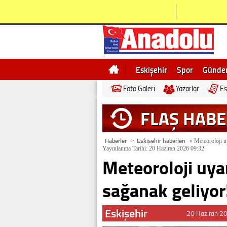
Eskişehir
Spor
Günd
Foto Galeri
Yazarlar
Es
Bilecik
Ne demek
Esk
FLAŞ HAB
Haberler
Eskişehir haberleri
>
»
Meteoroloji uy
Yayınlanma Tarihi: 20 Haziran 2026 09:32
Meteoroloji uyar
sağanak geliyor
Eskişehir
20 Haziran 2