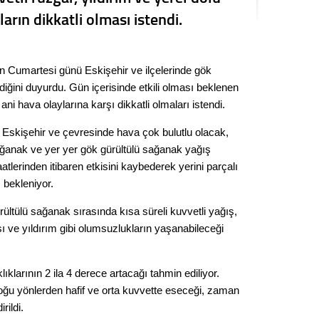
Kere
ların dikkatli olması istendi.
Es Es’
ran Cumartesi günü Eskişehir ve ilçelerinde gök
iğini duyurdu. Gün içerisinde etkili olması beklenen
Ahme
 ani hava olaylarına karşı dikkatli olmaları istendi.
 Eskişehir ve çevresinde hava çok bulutlu olacak,
Tepeba
sağanak ve yer yer gök gürültülü sağanak yağış
birliği
tlerinden itibaren etkisini kaybederek yerini parçalı
ulaşı
 bekleniyor.
Fund
ültülü sağanak sırasında kısa süreli kuvvetli yağış,
şı ve yıldırım gibi olumsuzlukların yaşanabileceği
CHP’li
kazana
seçiml
klarının 2 ila 4 derece artacağı tahmin ediliyor.
Melt
ğu yönlerden hafif ve orta kuvvette eseceği, zaman
rildi.