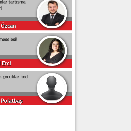
lar tartışma
!
 Özcan
meselesi!
 Erci
n çocuklar kod
 Polatbaş
arti Erdoğan
arlığıyla ne kadar oy