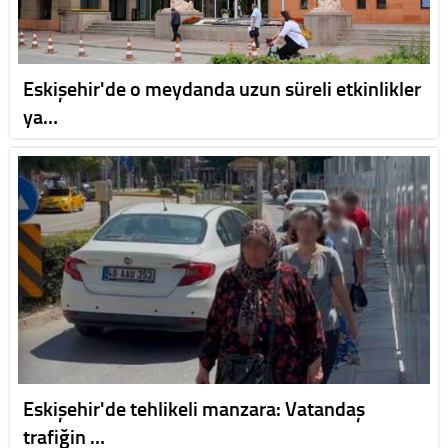
Eskişehir'de o meydanda uzun süreli etkinlikler
ya…
Eskişehir'de tehlikeli manzara: Vatandaş
trafiğin …