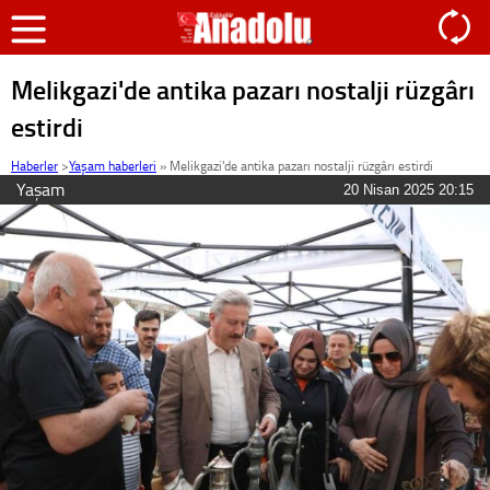
Melikgazi'de antika pazarı nostalji rüzgârı
estirdi
Haberler
>
Yaşam haberleri
»
Melikgazi'de antika pazarı nostalji rüzgârı estirdi
Yaşam
20 Nisan 2025 20:15