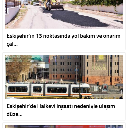
Eskişehir'in 13 noktasında yol bakım ve onarım
çal…
Eskişehir'de Halkevi inşaatı nedeniyle ulaşım
düze…