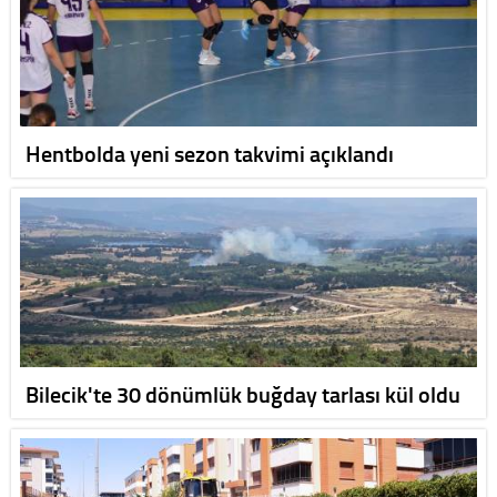
Hentbolda yeni sezon takvimi açıklandı
Bilecik'te 30 dönümlük buğday tarlası kül oldu