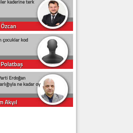
ler kaderine terk
 Özcan
n çocuklar kod
 Polatbaş
arti Erdoğan
arlığıyla ne kadar oy
m Akyıl
iye ilgiliyiz!