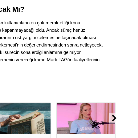
Gürha
Eskişe
cak Mı?
Döne
 kullanıcıların en çok merak ettiği konu
Rifat
 kapanmayacağı oldu. Ancak süreç henüz
rarının üst yargı incelemesine taşınacak olması
Sürdür
Mahkemesi’nin değerlendirmesinden sonra netleşecek.
kültür
i sürecin sona erdiği anlamına gelmiyor.
nin vereceği karar, Martı TAG’ın faaliyetlerinin
Konu
2023 y
bekliy
Tüli
Düşükl