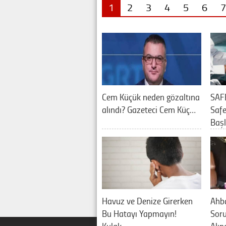
1
2
3
4
5
6
7
Cem Küçük neden gözaltına
SAF
alındı? Gazeteci Cem Küç…
Saf
Baş
Havuz ve Denize Girerken
Ahb
Bu Hatayı Yapmayın!
Sor
Kulak…
Alın