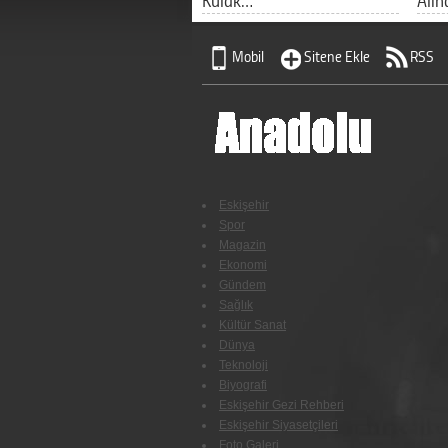
Mobil
Sitene Ekle
RSS
Eskişehir
Spor
Magazin
Ekonomi
Gündem
Sağlık
Kültür Sanat
Dünya
Teknoloji
Biyografi
Eskişehir Gezi Rehberi
Eskişehir Siyasetçileri
Foto Galeri