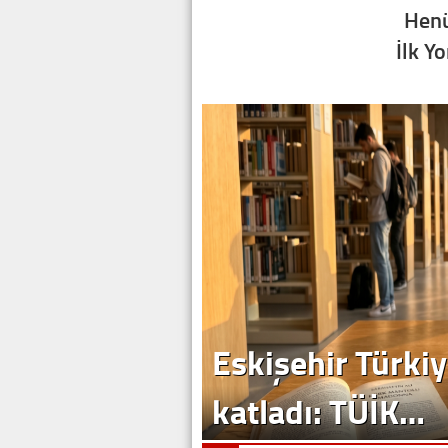
Henü
İlk Y