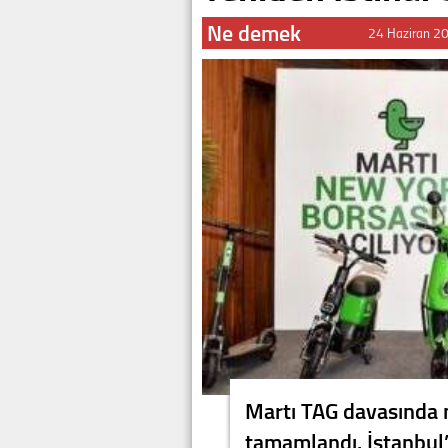
Ne demek
24 Haziran 2
Martı TAG davasında 
tamamlandı. İstanbu