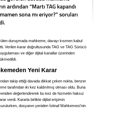
rarın ardından “Martı TAG kapandı
Seval
mamen sona mı eriyor?” soruları
Es Es’
i.
Ahme
rülen duruşmada mahkeme, davayı kısmen kabul
detti. Verilen karar doğrultusunda TAG ve TAG Sürücü
Tepeba
l uygulaması ve diğer dijital kanallar üzerinden
birliği
hükmedildi.
ulaşı
hkemeden Yeni Karar
Fund
dan takip ettiği davada dikkat çeken nokta, benzer
CHP’li
me tarafından iki kez kaldırılmış olması oldu. Buna
kazana
niden değerlendirerek bu kez de hizmetin haksız
seçiml
 verdi. Kararla birlikte dijital erişimin
Melt
rulurken, dosyanın yeniden İstinaf Mahkemesi’nin