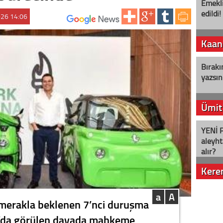
Emekli
edildi!
026 14:06
ABONE OL:
Kaan
Bırakı
yazsın
Ümit
YENİ P
aleyht
alır?
Kere
Nostalj
a
A
merakla beklenen 7’nci duruşma
l’da görülen davada mahkeme