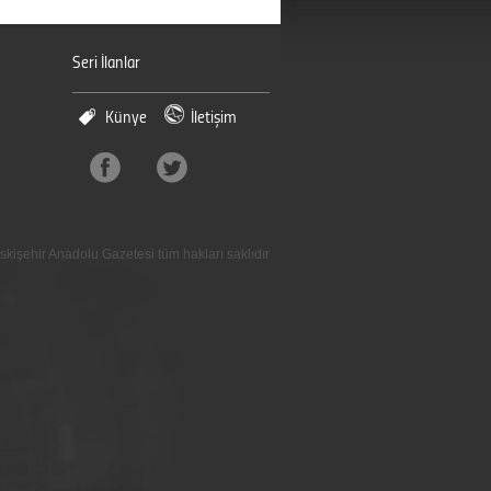
Seri İlanlar
Künye
İletişim
skişehir Anadolu Gazetesi tüm hakları saklıdır