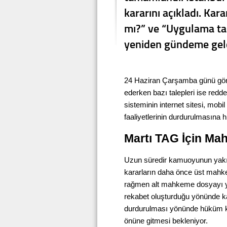
kararını açıkladı. Ka
mı?” ve “Uygulama ta
yeniden gündeme geld
24 Haziran Çarşamba günü gö
ederken bazı talepleri ise red
sisteminin internet sitesi, mobi
faaliyetlerinin durdurulmasına 
Martı TAG İçin Ma
Uzun süredir kamuoyunun yakın
kararların daha önce üst mahke
rağmen alt mahkeme dosyayı ye
rekabet oluşturduğu yönünde karar
durdurulması yönünde hüküm ku
önüne gitmesi bekleniyor.