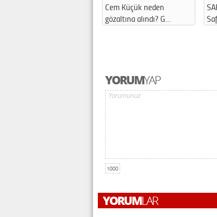
Cem Küçük neden
SAFER AYI 20
gözaltına alındı? G…
Safer Ayı …
1000