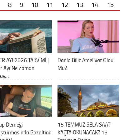
8
9
10
11
12
13
14
15
ER AYI 2026 TAKVİMİ |
Danla Bilic Ameliyat Oldu
er Ayı Ne Zaman
Mu?
lay…
ap Derneği
15 TEMMUZ SELA SAAT
uşturmasında Gözaltına
KAÇTA OKUNACAK? 15
an Yel…
Temmuz Demo…