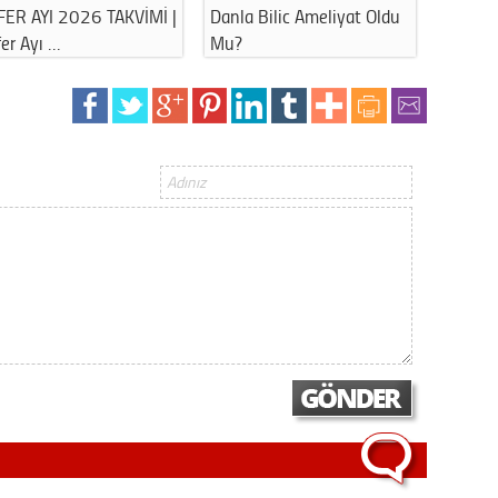
26 TAKVİMİ |
Danla Bilic Ameliyat Oldu
Havuz ve Denize 
Op. D
Mu?
Bu Hatayı …
Sağlığı
Uzm. 
Vatand
M. M
Hayır,
Seda