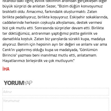
İstanbul'daki ilginç evlilik teklifinin ardından gerçekleşen diğer
büyük sürprizi de anlatan Sezer, "Bizim düğün konvoyumuz
bisikletli oldu. Amacımız, farkındalık oluşturmaktı. Zaten
birlikte pedallıyoruz, birlikte koşuyoruz. Eskişehir sokaklarında,
caddelerinde herkesin coşkuyla alkışlaması, destek vermesi
bizi çok mutlu etti. Sonrasında sürprizler devam etti. Birlikte
ter döktüğümüz, antrenman yaptığımız pistte gelinlik ve
damatlıkla koştuk. Zaten biz yarışlarda sürekli kupa, madalya
alıyoruz. Benim için hepsinin ayrı bir değeri ve anlamı var ama
Cenk'in yaptırmış olduğu kupa ve madalyada, 'Gönlümün
Birincisi' yazması beni inanılmaz mutlu etti, anlatamam.
Hayatlarımızı birleşirdik ve çok mutluyum."
İHA