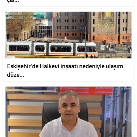
Eskişehir'de Halkevi inşaatı nedeniyle ulaşım
düze…