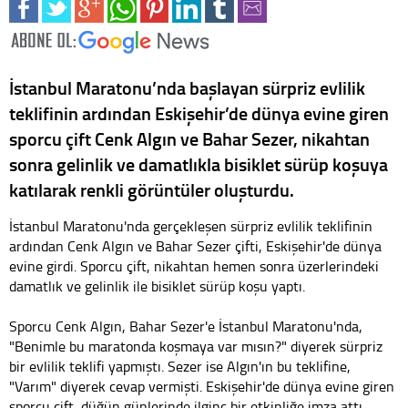
İstanbul Maratonu’nda başlayan sürpriz evlilik
teklifinin ardından Eskişehir’de dünya evine giren
sporcu çift Cenk Algın ve Bahar Sezer, nikahtan
sonra gelinlik ve damatlıkla bisiklet sürüp koşuya
katılarak renkli görüntüler oluşturdu.
İstanbul Maratonu'nda gerçekleşen sürpriz evlilik teklifinin
ardından Cenk Algın ve Bahar Sezer çifti, Eskişehir'de dünya
evine girdi. Sporcu çift, nikahtan hemen sonra üzerlerindeki
damatlık ve gelinlik ile bisiklet sürüp koşu yaptı.
Sporcu Cenk Algın, Bahar Sezer'e İstanbul Maratonu'nda,
"Benimle bu maratonda koşmaya var mısın?" diyerek sürpriz
bir evlilik teklifi yapmıştı. Sezer ise Algın'ın bu teklifine,
"Varım" diyerek cevap vermişti. Eskişehir'de dünya evine giren
sporcu çift, düğün günlerinde ilginç bir etkinliğe imza attı.