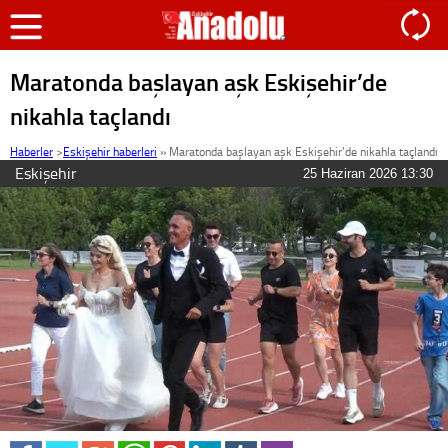
Maratonda başlayan aşk Eskişehir’de
nikahla taçlandı
Haberler
>
Eskişehir haberleri
»
Maratonda başlayan aşk Eskişehir’de nikahla taçlandı
Eskişehir
25 Haziran 2026 13:30