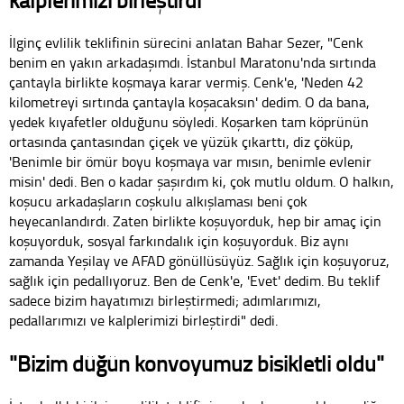
İlginç evlilik teklifinin sürecini anlatan Bahar Sezer, "Cenk
benim en yakın arkadaşımdı. İstanbul Maratonu'nda sırtında
çantayla birlikte koşmaya karar vermiş. Cenk'e, 'Neden 42
kilometreyi sırtında çantayla koşacaksın' dedim. O da bana,
yedek kıyafetler olduğunu söyledi. Koşarken tam köprünün
ortasında çantasından çiçek ve yüzük çıkarttı, diz çöküp,
'Benimle bir ömür boyu koşmaya var mısın, benimle evlenir
misin' dedi. Ben o kadar şaşırdım ki, çok mutlu oldum. O halkın,
koşucu arkadaşların coşkulu alkışlaması beni çok
heyecanlandırdı. Zaten birlikte koşuyorduk, hep bir amaç için
koşuyorduk, sosyal farkındalık için koşuyorduk. Biz aynı
zamanda Yeşilay ve AFAD gönüllüsüyüz. Sağlık için koşuyoruz,
sağlık için pedallıyoruz. Ben de Cenk'e, 'Evet' dedim. Bu teklif
sadece bizim hayatımızı birleştirmedi; adımlarımızı,
pedallarımızı ve kalplerimizi birleştirdi" dedi.
"Bizim düğün konvoyumuz bisikletli oldu"