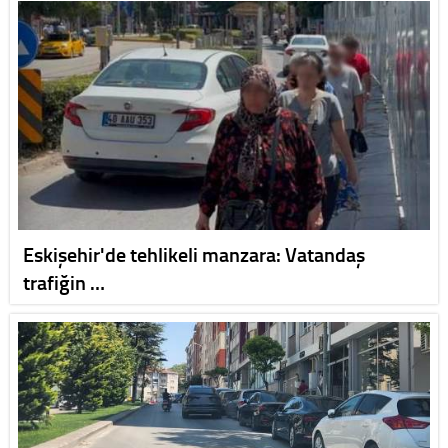
Eskişehir'de tehlikeli manzara: Vatandaş
trafiğin …