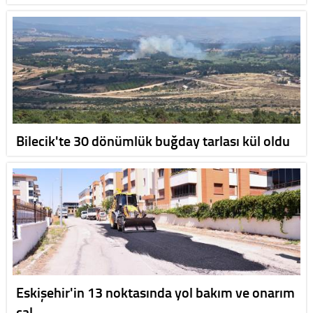
Bilecik'te 30 dönümlük buğday tarlası kül oldu
Eskişehir'in 13 noktasında yol bakım ve onarım
çal…