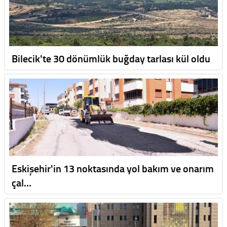
Bilecik'te 30 dönümlük buğday tarlası kül oldu
Eskişehir'in 13 noktasında yol bakım ve onarım
çal…