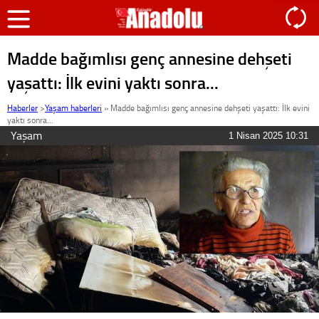
Madde bağımlısı genç annesine dehşeti
yaşattı: İlk evini yaktı sonra...
Haberler
>
Yaşam haberleri
»
Madde bağımlısı genç annesine dehşeti yaşattı: İlk evini
yaktı sonra...
Yaşam
1 Nisan 2025 10:31