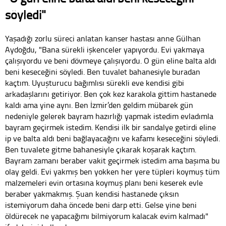
söyledi"
Yaşadığı zorlu süreci anlatan kanser hastası anne Gülhan
Aydoğdu, "Bana sürekli işkenceler yapıyordu. Evi yakmaya
çalışıyordu ve beni dövmeye çalışıyordu. O gün eline balta aldı
beni keseceğini söyledi. Ben tuvalet bahanesiyle buradan
kaçtım. Uyuşturucu bağımlısı sürekli eve kendisi gibi
arkadaşlarını getiriyor. Ben çok kez karakola gittim hastanede
kaldı ama yine aynı. Ben İzmir’den geldim mübarek gün
nedeniyle gelerek bayram hazırlığı yapmak istedim evladımla
bayram geçirmek istedim. Kendisi ilk bir sandalye getirdi eline
ip ve balta aldı beni bağlayacağını ve kafamı keseceğini söyledi.
Ben tuvalete gitme bahanesiyle çıkarak koşarak kaçtım.
Bayram zamanı beraber vakit geçirmek istedim ama başıma bu
olay geldi. Evi yakmış ben yokken her yere tüpleri koymuş tüm
malzemeleri evin ortasına koymuş planı beni keserek evle
beraber yakmakmış. Şuan kendisi hastanede çıksın
istemiyorum daha öncede beni darp etti. Gelse yine beni
öldürecek ne yapacağımı bilmiyorum kalacak evim kalmadı"