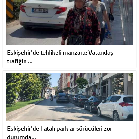
Eskişehir'de tehlikeli manzara: Vatandaş
trafiğin …
Eskişehir'de hatalı parklar sürücüleri zor
durumda…