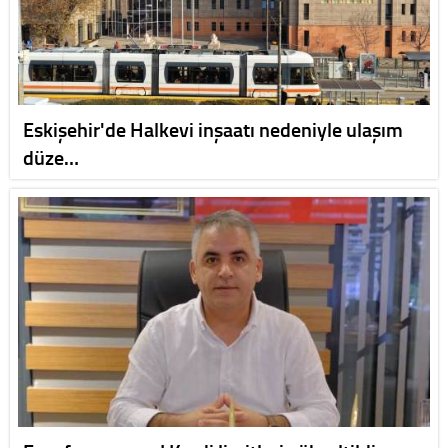
Eskişehir'de Halkevi inşaatı nedeniyle ulaşım
düze…