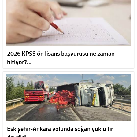
2026 KPSS ön lisans başvurusu ne zaman
bitiyor?…
Eskişehir-Ankara yolunda soğan yüklü tır
devrildi:…