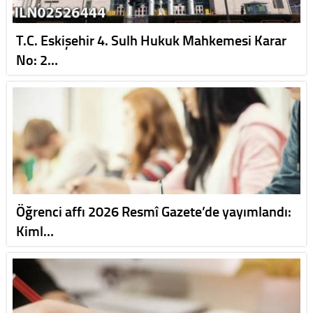
T.C. Eskişehir 4. Sulh Hukuk Mahkemesi Karar
No: 2…
Öğrenci affı 2026 Resmî Gazete’de yayımlandı:
Kiml…