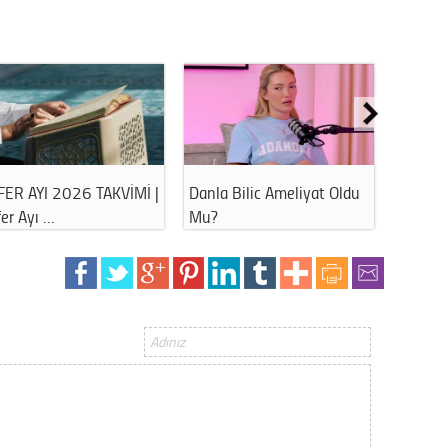
Op. D
Sağlığı
Uzm. 
ken
Ahbap Derneği
15 TEMMUZ SELA SAAT
Vatand
Soruşturmasında Gözal…
KAÇTA OKUNACAK?…
M. M
Hayır,
Seda