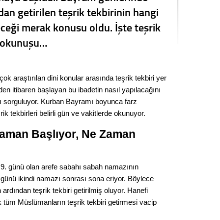
an getirilen teşrik tekbirinin hangi
Seval
ceği merak konusu oldu. İşte teşrik
Es Es’
ve okunuşu…
Ahme
 araştırılan dini konular arasında teşrik tekbiri yer
en itibaren başlayan bu ibadetin nasıl yapılacağını
Tepeba
nı sorguluyor. Kurban Bayramı boyunca farz
birliği
ik tekbirleri belirli gün ve vakitlerde okunuyor.
ulaşı
 Zaman Başlıyor, Ne Zaman
Fund
CHP’li
nın 9. günü olan arefe sabahı sabah namazının
kazana
 günü ikindi namazı sonrası sona eriyor. Böylece
seçiml
rdından teşrik tekbiri getirilmiş oluyor. Hanefi
Melt
tüm Müslümanların teşrik tekbiri getirmesi vacip