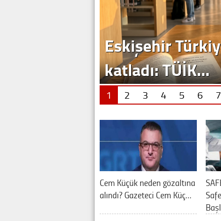
1
2
3
4
5
6
7
Cem Küçük neden gözaltına
SAF
alındı? Gazeteci Cem Küç…
Saf
Baş