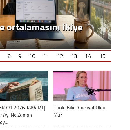
8
9
10
11
12
13
14
15
ER AYI 2026 TAKVİMİ |
Danla Bilic Ameliyat Oldu
er Ayı Ne Zaman
Mu?
lay…