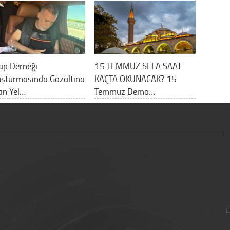
ap Derneği
15 TEMMUZ SELA SAAT
uşturmasında Gözaltına
KAÇTA OKUNACAK? 15
an Yel…
Temmuz Demo…
E