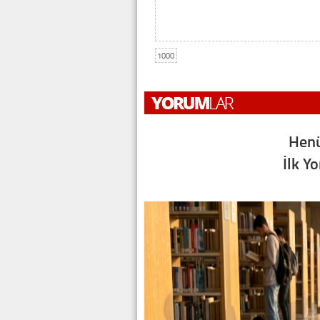
1000
Henü
İlk Y