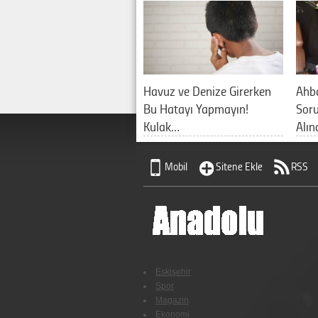
Havuz ve Denize Girerken
Ahb
Bu Hatayı Yapmayın!
Sor
Kulak…
Alın
Mobil
Sitene Ekle
RSS
Eskişehir
Spor
Magazin
Ekonomi