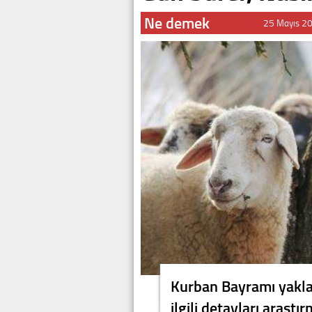
Ne demek
25 Mayıs 2
Kurban Bayramı yaklaş
ilgili detayları araşt