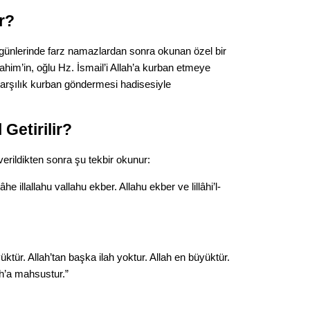
Gürha
Eskişe
r?
Döne
 günlerinde farz namazlardan sonra okunan özel bir
Rifat
brahim’in, oğlu Hz. İsmail’i Allah’a kurban etmeye
karşılık kurban göndermesi hadisesiyle
Sürdür
kültür
 Getirilir?
Konu
rildikten sonra şu tekbir okunur:
2023 y
he illallahu vallahu ekber. Allahu ekber ve lillâhi’l-
bekliy
Tüli
üktür. Allah’tan başka ilah yoktur. Allah en büyüktür.
Düşükl
h’a mahsustur.”