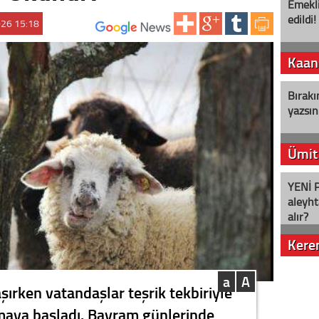
Emekli
edildi!
026 15:18
ABONE OL:
Kaan
Bırakı
yazsın
Ümit
YENİ P
aleyht
alır?
Kere
Nostalj
a
A
ırken vatandaşlar teşrik tekbiriyle
ırmaya başladı. Bayram günlerinde