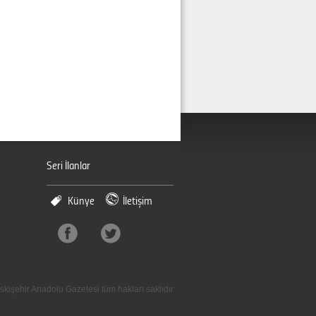
Seri İlanlar
Künye
İletişim
skişehir Anadolu Gazetesi tüm hakları saklıdır