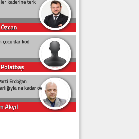
ler kaderine terk
 Özcan
n çocuklar kod
 Polatbaş
arti Erdoğan
arlığıyla ne kadar oy
m Akyıl
iye ilgiliyiz!