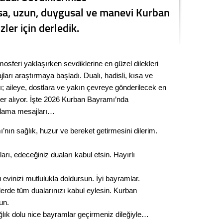
ısa, uzun, duygusal ve manevi Kurban
Kere
zler için derledik.
Es Es’
sferi yaklaşırken sevdiklerine en güzel dilekleri
Ahme
ları araştırmaya başladı. Dualı, hadisli, kısa ve
 aileye, dostlara ve yakın çevreye gönderilecek en
Tepeba
yer alıyor. İşte 2026 Kurban Bayramı’nda
birliği
utlama mesajları…
ulaşı
ın sağlık, huzur ve bereket getirmesini dilerim.
Fund
arı, edeceğiniz duaları kabul etsin. Hayırlı
CHP’li
kazana
vinizi mutlulukla doldursun. İyi bayramlar.
seçiml
rde tüm dualarınızı kabul eylesin. Kurban
Melt
un.
sağlık dolu nice bayramlar geçirmeniz dileğiyle…