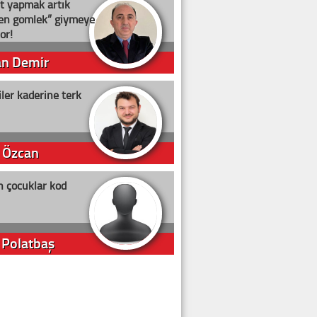
t yapmak artık
ten gömlek” giymeye
or!
an Demir
ler kaderine terk
 Özcan
n çocuklar kod
 Polatbaş
arti Erdoğan
arlığıyla ne kadar oy