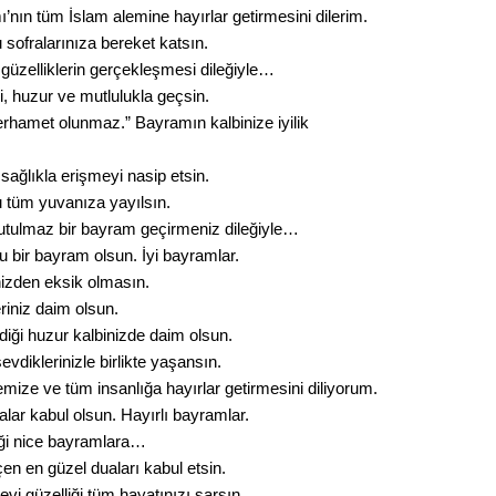
ın tüm İslam alemine hayırlar getirmesini dilerim.
Op. D
ofralarınıza bereket katsın.
üzelliklerin gerçekleşmesi dileğiyle…
Sağlığı
 huzur ve mutlulukla geçsin.
amet olunmaz.” Bayramın kalbinize iyilik
Uzm. 
ağlıkla erişmeyi nasip etsin.
tüm yuvanıza yayılsın.
Vatand
unutulmaz bir bayram geçirmeniz dileğiyle…
u bir bayram olsun. İyi bayramlar.
izden eksik olmasın.
M. M
eriniz daim olsun.
diği huzur kalbinizde daim olsun.
Hayır,
diklerinizle birlikte yaşansın.
mize ve tüm insanlığa hayırlar getirmesini diliyorum.
lar kabul olsun. Hayırlı bayramlar.
tiği nice bayramlara…
Seda
n en güzel duaları kabul etsin.
i güzelliği tüm hayatınızı sarsın.