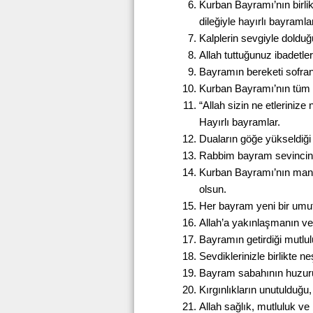
Kurban Bayramı’nın birlik
dileğiyle hayırlı bayramlar
Kalplerin sevgiyle doldu
Allah tuttuğunuz ibadetler
Bayramın bereketi sofran
Kurban Bayramı’nın tüm i
“Allah sizin ne etlerinize
Hayırlı bayramlar.
Duaların göğe yükseldiği
Rabbim bayram sevinciniz
Kurban Bayramı’nın manev
olsun.
Her bayram yeni bir umut,
Allah’a yakınlaşmanın v
Bayramın getirdiği mutlulu
Sevdiklerinizle birlikte 
Bayram sabahının huzuru
Kırgınlıkların unutulduğu,
Allah sağlık, mutluluk ve