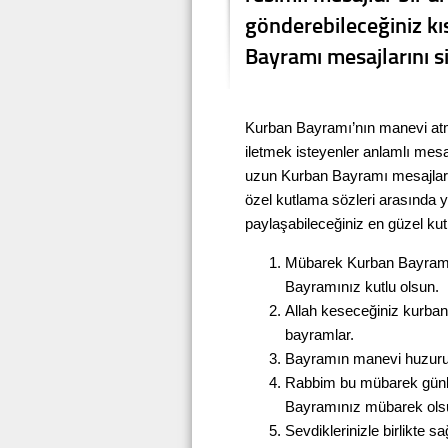
gönderebileceğiniz k
Bayramı mesajlarını si
Kurban Bayramı’nın manevi atmo
iletmek isteyenler anlamlı mesaj
uzun Kurban Bayramı mesajları;
özel kutlama sözleri arasında 
paylaşabileceğiniz en güzel k
Mübarek Kurban Bayramı’n
Bayramınız kutlu olsun.
Allah keseceğiniz kurbanl
bayramlar.
Bayramın manevi huzuru e
Rabbim bu mübarek günle
Bayramınız mübarek ols
Sevdiklerinizle birlikte 