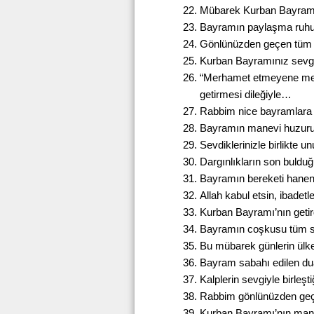
Mübarek Kurban Bayramı’n
Bayramın paylaşma ruhu s
Gönlünüzden geçen tüm g
Kurban Bayramınız sevgi,
“Merhamet etmeyene merh
getirmesi dileğiyle…
Rabbim nice bayramlara s
Bayramın manevi huzuru 
Sevdiklerinizle birlikte 
Dargınlıkların son bulduğ
Bayramın bereketi hanen
Allah kabul etsin, ibadetl
Kurban Bayramı’nın getir
Bayramın coşkusu tüm sev
Bu mübarek günlerin ülke
Bayram sabahı edilen dua
Kalplerin sevgiyle birleş
Rabbim gönlünüzden geçe
Kurban Bayramı’nın manev