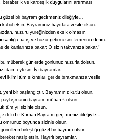
Gürha
, beraberlik ve kardeşlik duygularını artırması
Eskişe
.
Döne
ğu güzel bir bayram geçirmeniz dileğiyle…
i kabul etsin. Bayramınız hayırlara vesile olsun.
Rifat
ızdan, huzuru yüreğinizden eksik olmasın.
nsanlığa barış ve huzur getirmesini temenni ederim.
Sürdür
 ne de kanlarınıza bakar; O sizin takvanıza bakar.”
kültür
 bu mübarek günlerde gönlünüz huzurla dolsun.
Konu
i daim eylesin. İyi bayramlar.
i iklimi tüm sıkıntıları geride bırakmanıza vesile
2023 y
bekliy
 yeni bir başlangıçtır. Bayramınız kutlu olsun.
e paylaşmanın bayramı mübarek olsun.
Tüli
k tüm yıl sizinle olsun.
neşe dolu bir Kurban Bayramı geçirmeniz dileğiyle…
Düşükl
 ömrünüz boyunca sizinle olsun.
 gönüllerin birleştiği güzel bir bayram olsun.
 bereket nasip etsin. Hayırlı bayramlar.