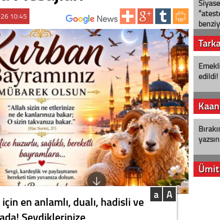
Siyase
“ateş
026 10:45
ABONE OL:
benziy
Tark
Emekli
edildi!
Kaan
Bırakı
yazsın
Ümit
YENİ P
a
A
in en anlamlı, dualı, hadisli ve
aleyht
alır?
rada! Sevdiklerinize