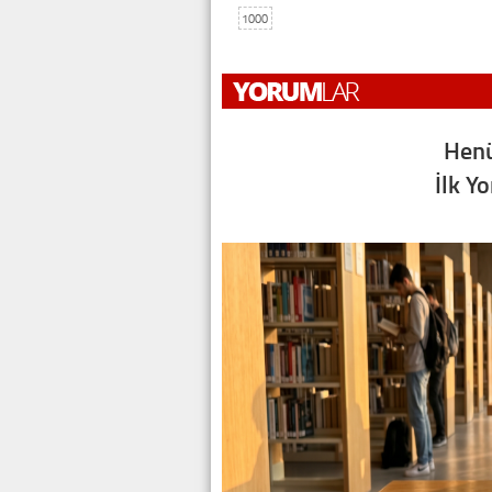
1000
Henü
İlk Y