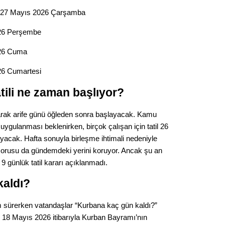
Gürha
Eskişe
 27 Mayıs 2026 Çarşamba
Döne
26 Perşembe
Rifat
026 Cuma
Sürdür
26 Cumartesi
kültür
ili ne zaman başlıyor?
Konu
larak arife günü öğleden sonra başlayacak. Kamu
ygulanması beklenirken, birçok çalışan için tatil 26
2023 y
ayacak. Hafta sonuyla birleşme ihtimali nedeniyle
bekliy
 sorusu da gündemdeki yerini koruyor. Ancak şu an
9 günlük tatil kararı açıklanmadı.
Tüli
kaldı?
Düşükl
m sürerken vatandaşlar “Kurbana kaç gün kaldı?”
. 18 Mayıs 2026 itibarıyla Kurban Bayramı’nın