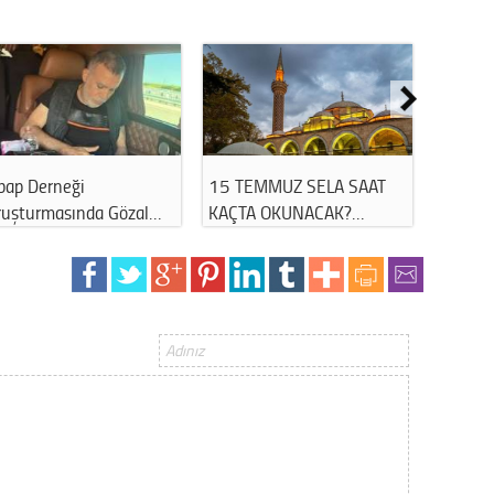
bap Derneği
15 TEMMUZ SELA SAAT
TURUN
ruşturmasında Gözal…
KAÇTA OKUNACAK?…
NEDEN