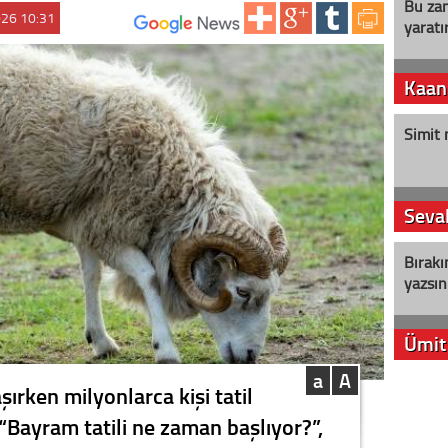
Bu zam
026 10:31
yaratır
ABONE OL:
Kaan
Simit 
Seval
Bırakı
yazsın
Ümit
a
A
YENİ P
ırken milyonlarca kişi tatil
aleyht
. “Bayram tatili ne zaman başlıyor?”,
alır?