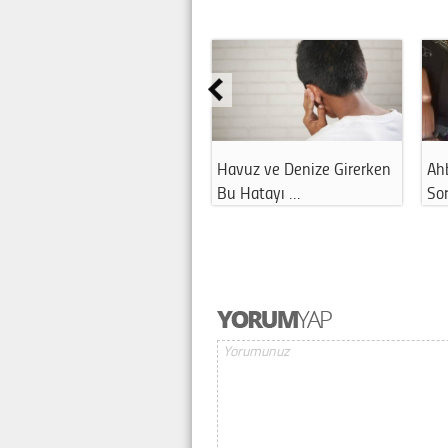
Danla Bilic Ameliyat Oldu
Havuz ve Denize Girerken
Ah
Mu?
Bu Hatayı …
So