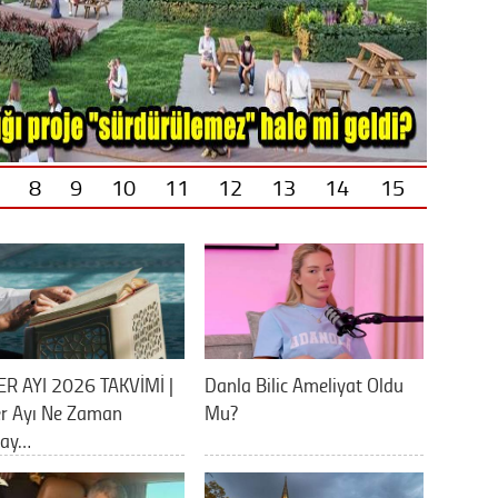
8
9
10
11
12
13
14
15
ER AYI 2026 TAKVİMİ |
Danla Bilic Ameliyat Oldu
er Ayı Ne Zaman
Mu?
lay…