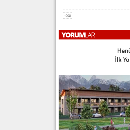
1000
Henü
İlk Y