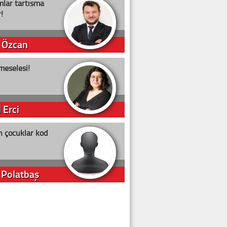
lar tartışma
!
 Özcan
meselesi!
 Erci
n çocuklar kod
 Polatbaş
arti Erdoğan
arlığıyla ne kadar oy