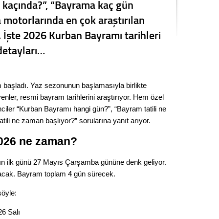
 kaçında?”, “Bayrama kaç gün
Kere
a motorlarında en çok araştırılan
i. İşte 2026 Kurban Bayramı tarihleri
Es Es’
detayları…
Ahme
 başladı. Yaz sezonunun başlamasıyla birlikte
Tepeba
eyenler, resmi bayram tarihlerini araştırıyor. Hem özel
birliği
ciler “Kurban Bayramı hangi gün?”, “Bayram tatili ne
ulaşı
ili ne zaman başlıyor?” sorularına yanıt arıyor.
Fund
026 ne zaman?
CHP’li
ın ilk günü 27 Mayıs Çarşamba gününe denk geliyor.
kazana
lacak. Bayram toplam 4 gün sürecek.
seçiml
şöyle:
Melt
26 Salı