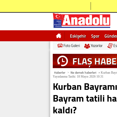
Eskişehir
Spor
Günd
Foto Galeri
Yazarlar
Es
Bilecik
Ne demek
Esk
FLAŞ HAB
Haberler
Ne demek haberleri
>
»
Kurban Bayram
Yayınlanma Tarihi: 18 Mayıs 2026 10:31
Kurban Bayramı
Bayram tatili ha
kaldı?