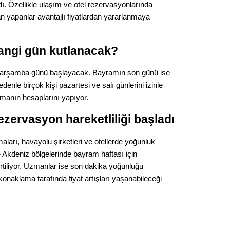
. Özellikle ulaşım ve otel rezervasyonlarında
Op. D
n yapanlar avantajlı fiyatlardan yararlanmaya
Sağlığı
angi gün kutlanacak?
çarşamba günü başlayacak. Bayramın son günü ise
Uzm. 
enle birçok kişi pazartesi ve salı günlerini izinle
apmanın hesaplarını yapıyor.
Vatand
rezervasyon hareketliliği başladı
M. M
ları, havayolu şirketleri ve otellerde yoğunluk
e Akdeniz bölgelerinde bayram haftası için
irtiliyor. Uzmanlar ise son dakika yoğunluğu
Hayır,
naklama tarafında fiyat artışları yaşanabileceği
Seda