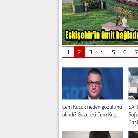
1
2
3
4
5
6
7
Cem Küçük neden gözaltına
SAF
alındı? Gazeteci Cem Küç…
Saf
Baş