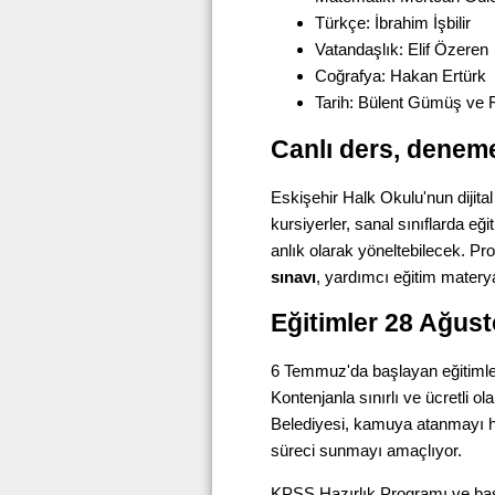
Türkçe: İbrahim İşbilir
Vatandaşlık: Elif Özeren
Coğrafya: Hakan Ertürk
Tarih: Bülent Gümüş ve F
Canlı ders, denem
Eskişehir Halk Okulu'nun dijital
kursiyerler, sanal sınıflarda eği
anlık olarak yöneltebilecek. 
sınavı
, yardımcı eğitim materya
Eğitimler 28 Ağus
6 Temmuz'da başlayan eğitiml
Kontenjanla sınırlı ve ücretli 
Belediyesi, kamuya atanmayı hede
süreci sunmayı amaçlıyor.
KPSS Hazırlık Programı ve başvu