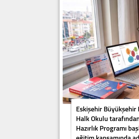
Eskişehir Büyükşehir 
Halk Okulu tarafında
Hazırlık Programı başl
eğitim kapsamında ada