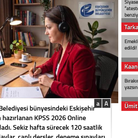
Siyase
“ateş
benziy
Tark
Emekli
edildi!
Kaan
Bırakı
yazsın
a
A
Ümit
Belediyesi bünyesindeki Eskişehir
n hazırlanan KPSS 2026 Online
YENİ P
adı. Sekiz hafta sürecek 120 saatlik
aleyht
alır?
ylar, canlı dersler, deneme sınavları