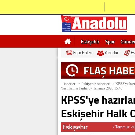
Eskişehir
Spor
Günd
Foto Galeri
Yazarlar
Es
Bilecik
Ne demek
Esk
FLAŞ HAB
Haberler
Eskişehir haberleri
>
»
KPSS'ye hazırl
Yayınlanma Tarihi: 07 Temmuz 2026 15:40
KPSS'ye hazırlan
Eskişehir Halk O
Eskişehir
7 Temmuz 20