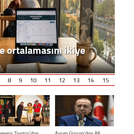
e ortalamasını ikiye
8
9
10
11
12
13
14
15
eneris Tiyatro’dan
Ayşen Gürcan'dan AK