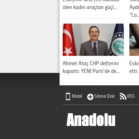
ölen kadın araçtan güçl…
Aydı
“Ca
Ahmet Ataç CHP defterini
Eski
kapattı: YENİ Parti'de de…
etti
Mobil
Sitene Ekle
RSS