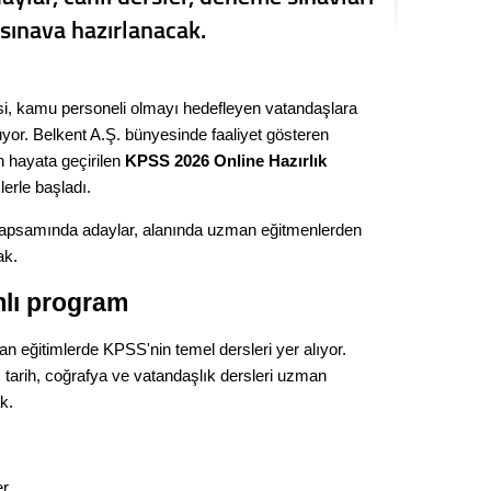
Kere
sınava hazırlanacak.
Es Es’
si, kamu personeli olmayı hedefleyen vatandaşlara
üyor. Belkent A.Ş. bünyesinde faaliyet gösteren
Ahme
n hayata geçirilen
KPSS 2026 Online Hazırlık
lerle başladı.
Tepeba
kapsamında adaylar, alanında uzman eğitmenlerden
birliği
ak.
ulaşı
mlı program
Fund
an eğitimlerde KPSS'nin temel dersleri yer alıyor.
CHP’li
tarih, coğrafya ve vatandaşlık dersleri uzman
kazana
seçiml
k.
Melt
er