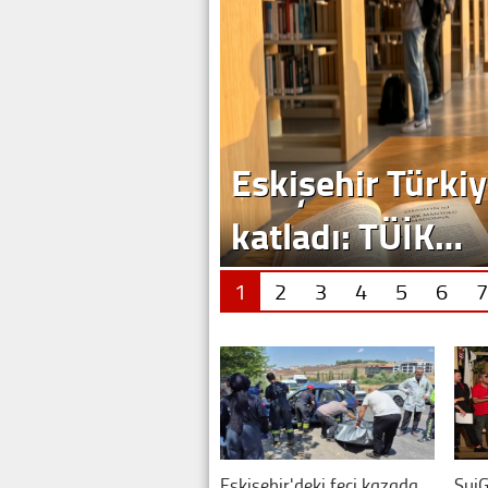
Eskişehir Türkiy
katladı: TÜİK…
1
2
3
4
5
6
7
Eskişehir'deki feci kazada
SuiG