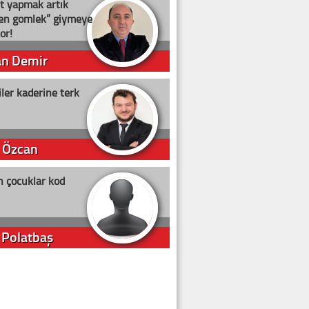
t yapmak artık
ten gömlek” giymeye
or!
an Demir
ler kaderine terk
 Özcan
n çocuklar kod
 Polatbaş
arti Erdoğan
arlığıyla ne kadar oy