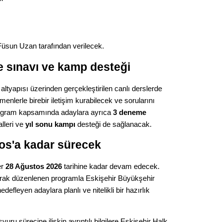
Gürha
Eskişe
Döne
Rifat
üsun Uzan tarafından verilecek.
Sürdür
e sınavı ve kamp desteği
kültür
 altyapısı üzerinden gerçekleştirilen canlı derslerde
tmenlerle birebir iletişim kurabilecek ve sorularını
Konu
Program kapsamında adaylara ayrıca
3 deneme
lleri ve
yıl sonu kampı
desteği de sağlanacak.
2023 y
bekliy
tos'a kadar sürecek
er
28 Ağustos 2026
tarihine kadar devam edecek.
Tüli
olarak düzenlenen programla Eskişehir Büyükşehir
fleyen adaylara planlı ve nitelikli bir hazırlık
Düşükl
ru sürecine ilişkin ayrıntılı bilgilere Eskişehir Halk