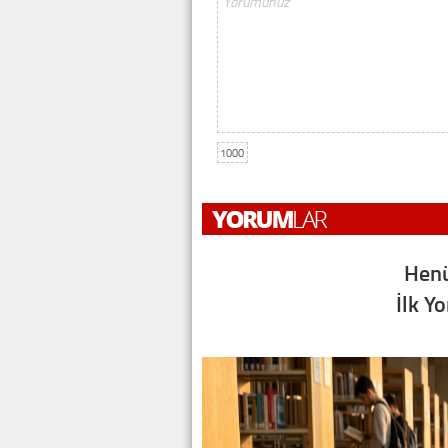
1000
Henü
İlk Y