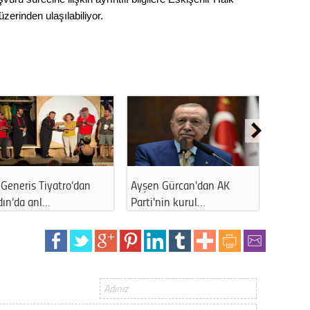
Op. D
üzerinden ulaşılabiliyor.
Sağlığı
Uzm. 
Vatand
Generis Tiyatro’dan
Ayşen Gürcan'dan AK
Ahmet 
M. M
dın’da anl…
Parti'nin kurul…
kapattı
Hayır,
Seda