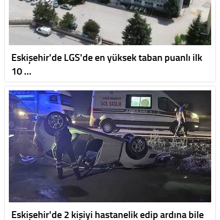
Eskişehir'de LGS'de en yüksek taban puanlı ilk
10 …
Eskişehir'de 2 kişiyi hastanelik edip ardına bile