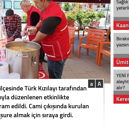
Sağlık
yeterl
Kaan
Bırakı
yazsın
Ümit
YENİ P
aleyht
a
A
 ilçesinde Türk Kızılayı tarafından
alır?
yla düzenlenen etkinlikte
Kere
ram edildi. Cami çıkışında kurulan
Nostalj
şure almak için sıraya girdi.