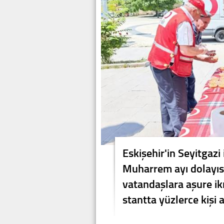
Eskişehir'in Seyitgazi
Muharrem ayı dolayısı
vatandaşlara aşure ik
stantta yüzlerce kişi a