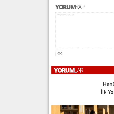
1000
Henü
İlk Y