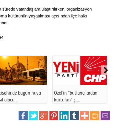
Gürha
Eskişe
sa sürede vatandaşlara ulaştırılırken, organizasyon
Döne
 kültürünün yaşatılması açısından ilçe halkı
andı.
Rifat
Sürdür
ER
kültür
Konu
2023 y
bekliy
Eskişehir'de elektrik
ESKERDER'den yeni
Tüli
panoları yazı…
Odunpazarı Müftüs…
Düşükl