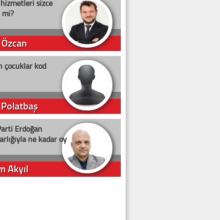
 hizmetleri sizce
i mi?
 Özcan
n çocuklar kod
 Polatbaş
arti Erdoğan
arlığıyla ne kadar oy
m Akyıl
iye ilgiliyiz!