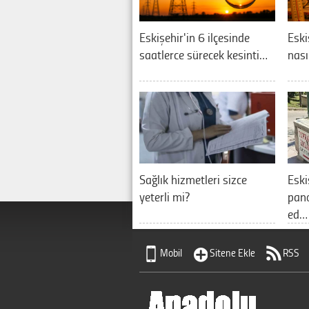
Eskişehir'in 6 ilçesinde
Eski
saatlerce sürecek kesinti…
nası
Sağlık hizmetleri sizce
Eski
yeterli mi?
pano
ed…
Mobil
Sitene Ekle
RSS