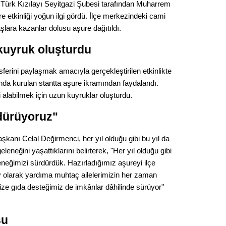
e Türk Kızılayı Seyitgazi Şubesi tarafından Muharrem
Seval
e etkinliği yoğun ilgi gördü. İlçe merkezindeki cami
lara kazanlar dolusu aşure dağıtıldı.
Es Es’
kuyruk oluşturdu
rini paylaşmak amacıyla gerçekleştirilen etkinlikte
Ahme
ında kurulan stantta aşure ikramından faydalandı.
 alabilmek için uzun kuyruklar oluşturdu.
Tepeba
birliği
dürüyoruz"
ulaşı
Fund
şkanı Celal Değirmenci, her yıl olduğu gibi bu yıl da
neğini yaşattıklarını belirterek, "Her yıl olduğu gibi
neğimizi sürdürdük. Hazırladığımız aşureyi ilçe
CHP’li
kazana
ay olarak yardıma muhtaç ailelerimizin her zaman
seçiml
mize gıda desteğimiz de imkânlar dâhilinde sürüyor"
Melt
su