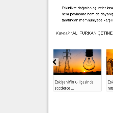
Etkinlikte dağıtılan aşureler kı
hem paylaşma hem de dayanışma
tarafından memnuniyetle karşıl
Kaynak :
ALİ FURKAN ÇETİN
hava
Özel’in “butlancılardan
Sağlık hizmetleri sizce
kurtulun” ç…
yeterli mi?