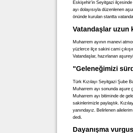
Eskişehir'in Seyitgazi ilçesind
ayı dolayısıyla düzenlenen aşur
önünde kurulan stantta vatandaş
Vatandaşlar uzun 
Muharrem ayının manevi atmosfe
yüzlerce ilçe sakini cami çıkış
Vatandaşlar, hazırlanan aşureyi
"Geleneğimizi sür
Türk Kızılayı Seyitgazi Şube Ba
Muharrem ayı sonunda aşure gele
Muharrem ayı bitiminde de gele
sakinlerimizle paylaştık. Kızıl
yanındayız. Belirlenen aileleri
dedi.
Dayanışma vurgu