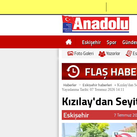
Eskişehir
Spor
Günd
Foto Galeri
Yazarlar
Es
Bilecik
Ne demek
Esk
FLAŞ HAB
Haberler
Eskişehir haberleri
>
»
Kızılay'dan Se
Yayınlanma Tarihi: 07 Temmuz 2026 14:11
Kızılay'dan Seyi
Eskişehir
7 Temmuz 20