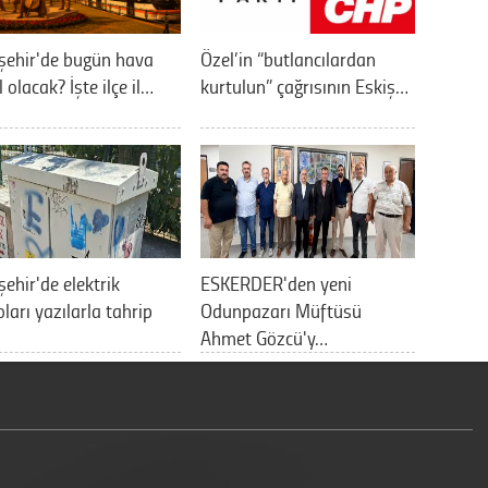
şehir'de bugün hava
Özel’in “butlancılardan
l olacak? İşte ilçe il…
kurtulun” çağrısının Eskiş…
şehir'de elektrik
ESKERDER'den yeni
ları yazılarla tahrip
Odunpazarı Müftüsü
Ahmet Gözcü'y…