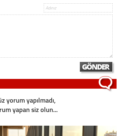
Op. D
Sağlığı
Uzm. 
Vatand
M. M
z yorum yapılmadı,
Hayır,
orum yapan siz olun...
Seda