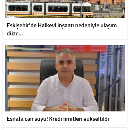
Eskişehir'de Halkevi inşaatı nedeniyle ulaşım
düze…
Esnafa can suyu! Kredi limitleri yükseltildi