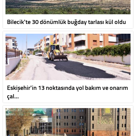
Bilecik'te 30 dönümlük buğday tarlası kül oldu
Eskişehir'in 13 noktasında yol bakım ve onarım
çal…