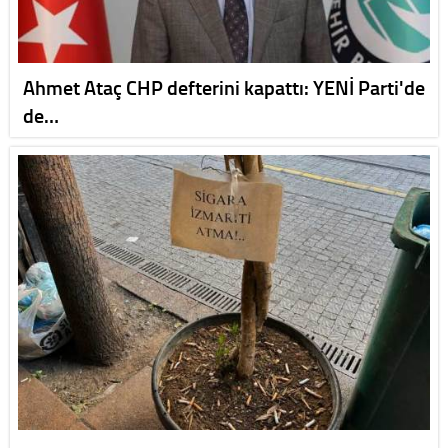
Ahmet Ataç CHP defterini kapattı: YENİ Parti'de
de…