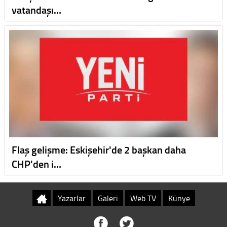
vatandaşı…
Flaş gelişme: Eskişehir'de 2 başkan daha
CHP'den i…
Yazarlar
Galeri
Web TV
Künye