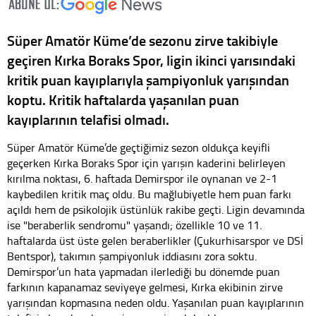
Süper Amatör Küme’de sezonu zirve takibiyle
geçiren Kırka Boraks Spor, ligin ikinci yarısındaki
kritik puan kayıplarıyla şampiyonluk yarışından
koptu. Kritik haftalarda yaşanılan puan
kayıplarının telafisi olmadı.
Süper Amatör Küme’de geçtiğimiz sezon oldukça keyifli
geçerken Kırka Boraks Spor için yarışın kaderini belirleyen
kırılma noktası, 6. haftada Demirspor ile oynanan ve 2-1
kaybedilen kritik maç oldu. Bu mağlubiyetle hem puan farkı
açıldı hem de psikolojik üstünlük rakibe geçti. Ligin devamında
ise "beraberlik sendromu" yaşandı; özellikle 10 ve 11.
haftalarda üst üste gelen beraberlikler (Çukurhisarspor ve DSİ
Bentspor), takımın şampiyonluk iddiasını zora soktu.
Demirspor’un hata yapmadan ilerlediği bu dönemde puan
farkının kapanamaz seviyeye gelmesi, Kırka ekibinin zirve
yarışından kopmasına neden oldu. Yaşanılan puan kayıplarının