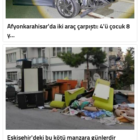
Afyonkarahisar'da iki araç çarpıştı: 4'ü çocuk 8
y…
Eskişehir'deki bu kötü manzara günlerdir