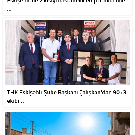
Eskişehir'de 2 kişiyi hastanelik edip ardına bile
…
THK Eskişehir Şube Başkanı Çalışkan'dan 90+3
ekibi…