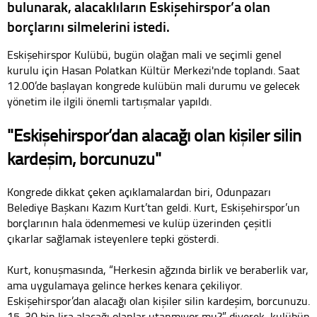
bulunarak, alacaklıların Eskişehirspor’a olan
borçlarını silmelerini istedi.
Eskişehirspor Kulübü, bugün olağan mali ve seçimli genel
kurulu için Hasan Polatkan Kültür Merkezi'nde toplandı. Saat
12.00’de başlayan kongrede kulübün mali durumu ve gelecek
yönetim ile ilgili önemli tartışmalar yapıldı.
"Eskişehirspor’dan alacağı olan kişiler silin
kardeşim, borcunuzu"
Kongrede dikkat çeken açıklamalardan biri, Odunpazarı
Belediye Başkanı Kazım Kurt’tan geldi. Kurt, Eskişehirspor’un
borçlarının hala ödenmemesi ve kulüp üzerinden çeşitli
çıkarlar sağlamak isteyenlere tepki gösterdi.
Kurt, konuşmasında, “Herkesin ağzında birlik ve beraberlik var,
ama uygulamaya gelince herkes kenara çekiliyor.
Eskişehirspor’dan alacağı olan kişiler silin kardeşim, borcunuzu.
15-30 bin lira alacağı olanlar utanmıyor mu?” diyerek, kulübün