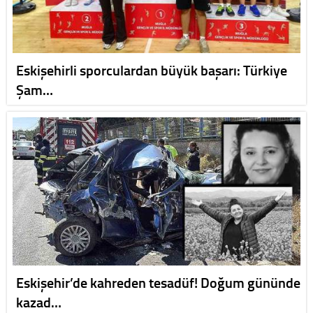
Eskişehirli sporculardan büyük başarı: Türkiye
Şam…
Eskişehir’de kahreden tesadüf! Doğum gününde
kazad…