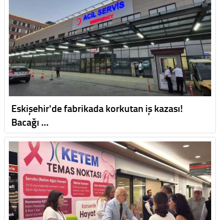
Eskişehir'de fabrikada korkutan iş kazası!
Bacağı …