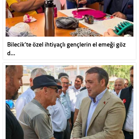
Bilecik’te özel ihtiyaçlı gençlerin el emeği göz
d…