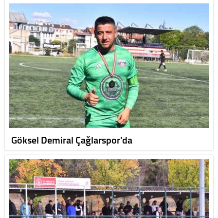
Göksel Demiral Çağlarspor’da