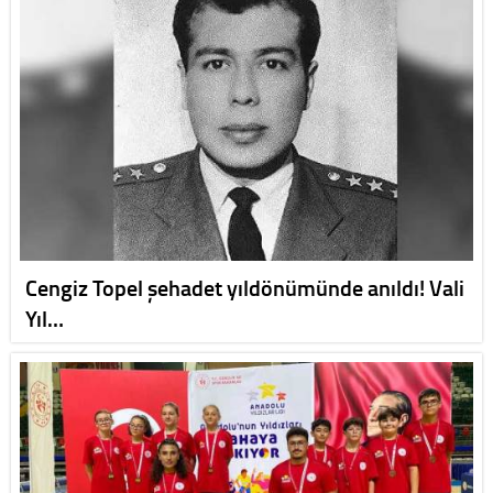
Cengiz Topel şehadet yıldönümünde anıldı! Vali
Yıl…