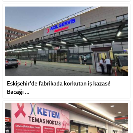
Eskişehir'de fabrikada korkutan iş kazası!
Bacağı …