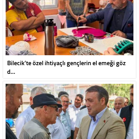
Bilecik’te özel ihtiyaçlı gençlerin el emeği göz
d…