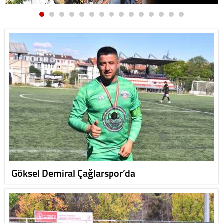
Göksel Demiral Çağlarspor’da