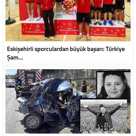
Eskişehirli sporculardan büyük başarı: Türkiye
Şam…