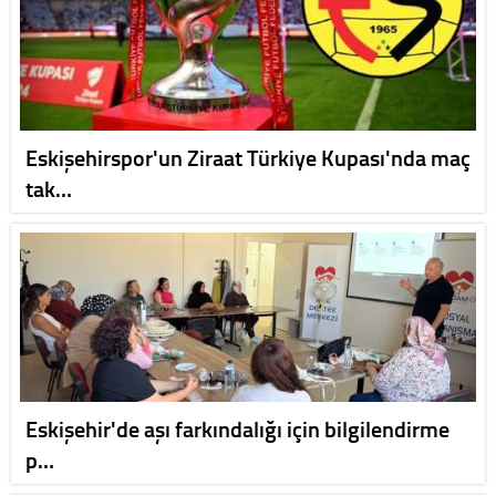
Eskişehirspor'un Ziraat Türkiye Kupası'nda maç
tak…
Eskişehir'de aşı farkındalığı için bilgilendirme
p…