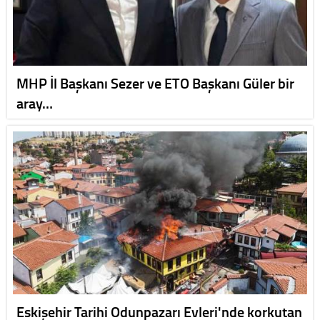
MHP İl Başkanı Sezer ve ETO Başkanı Güler bir
aray…
Eskişehir Tarihi Odunpazarı Evleri'nde korkutan