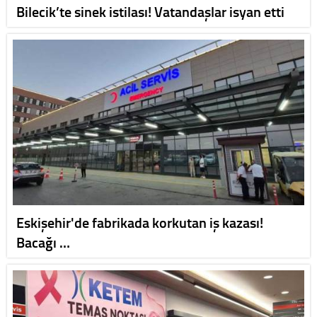
Bilecik’te sinek istilası! Vatandaşlar isyan etti
Eskişehir'de fabrikada korkutan iş kazası!
Bacağı …