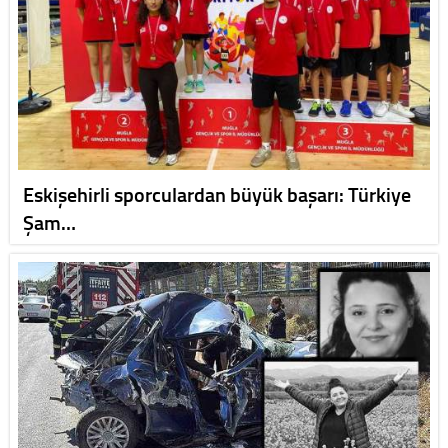
Eskişehirli sporculardan büyük başarı: Türkiye
Şam…