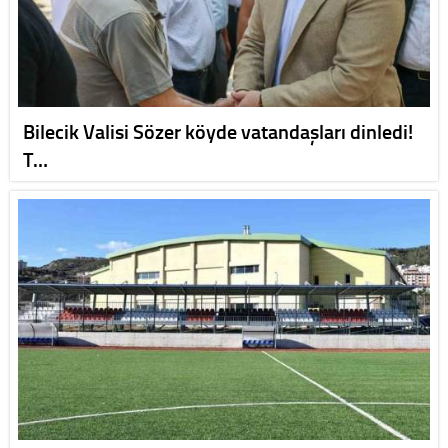
Bilecik Valisi Sözer köyde vatandaşları dinledi!
T…