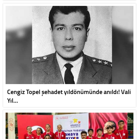
Cengiz Topel şehadet yıldönümünde anıldı! Vali
Yıl…