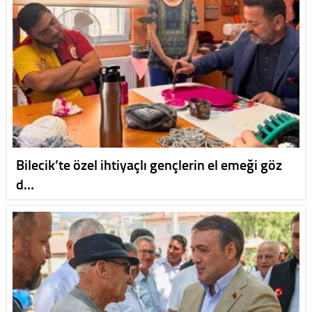
Bilecik’te özel ihtiyaçlı gençlerin el emeği göz
d…