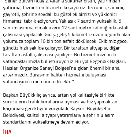
"Seher Bulvarı’ndayız. Allah’a şükürler olsun, yatırımdan
yatırıma, hizmetten hizmete koşuyoruz. Tecrübeli, samimi,
gayretli, şehrine sevdalı bu güzel ekibimizi ve yüklenici
firmamızı tebrik ediyorum. Yaklaşık 7 santim yükseklik, 5
santim aşınma olmak üzere 12 santimetre kalınlığında asfalt
çalışması yapılacak. Gidiş, geliş 5 kilometre uzunluğunda olan
yolumuza toplam 16 bin ton asfalt dökülecek. Ekibimiz gece,
gündüz hızlı şekilde çalışıyor. Bir taraftan altyapısı, diğer
taraftan asfalt çalışması yapılıyor. Bu hizmetimizi hızla
vatandaşlarımızla buluşturuyoruz. Bu yol Beğendik Bağları,
Hacılar, Organize Sanayi Bölgesi’ne giden önemli bir ana
arterimizdir. Burasının kaliteli hizmetle buluşması
vatandaşımızı memnun edecektir."
Başkan Büyükkılıç ayrıca, artan yol kalitesiyle birlikte
sürücülerin trafik kurallarına uyması ve hız yapmaktan
kaçınması gerektiğini vurguladı. Kayseri Büyükşehir
Belediyesi, kaliteli altyapı yatırımlarıyla şehrin ulaşım
standartlarını yükseltmeye devam ediyor.
İHA