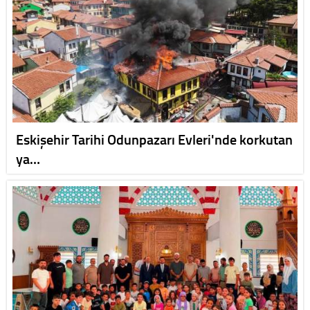
Eskişehir Tarihi Odunpazarı Evleri'nde korkutan
ya…