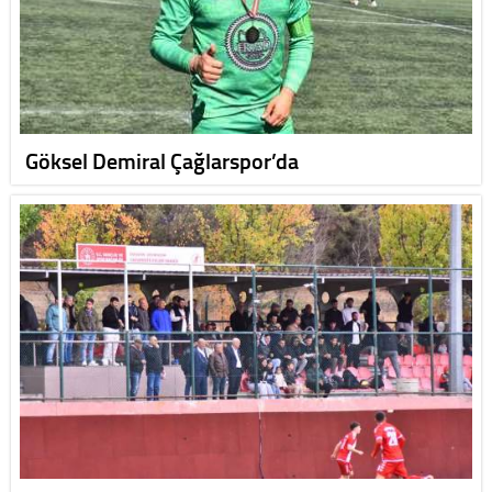
Göksel Demiral Çağlarspor’da