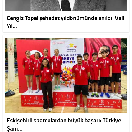
Cengiz Topel şehadet yıldönümünde anıldı! Vali
Yıl…
Eskişehirli sporculardan büyük başarı: Türkiye
Şam…