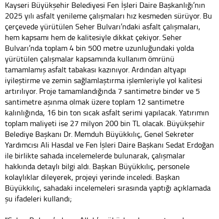
Kayseri Büyükşehir Belediyesi Fen İşleri Daire Başkanlığı’nın
2025 yılı asfalt yenileme çalışmaları hız kesmeden sürüyor. Bu
çerçevede yürütülen Seher Bulvarı’ndaki asfalt çalışmaları,
hem kapsamı hem de kalitesiyle dikkat çekiyor. Seher
Bulvarı’nda toplam 4 bin 500 metre uzunluğundaki yolda
yürütülen çalışmalar kapsamında kullanım ömrünü
tamamlamış asfalt tabakası kazınıyor. Ardından altyapı
iyileştirme ve zemin sağlamlaştırma işlemleriyle yol kalitesi
artırılıyor. Proje tamamlandığında 7 santimetre binder ve 5
santimetre aşınma olmak üzere toplam 12 santimetre
kalınlığında, 16 bin ton sıcak asfalt serimi yapılacak. Yatırımın
toplam maliyeti ise 27 milyon 200 bin TL olacak. Büyükşehir
Belediye Başkanı Dr. Memduh Büyükkılıç, Genel Sekreter
Yardımcısı Ali Hasdal ve Fen İşleri Daire Başkanı Sedat Erdoğan
ile birlikte sahada incelemelerde bulunarak, çalışmalar
hakkında detaylı bilgi aldı. Başkan Büyükkılıç, personele
kolaylıklar dileyerek, projeyi yerinde inceledi. Başkan
Büyükkılıç, sahadaki incelemeleri sırasında yaptığı açıklamada
şu ifadeleri kullandı;