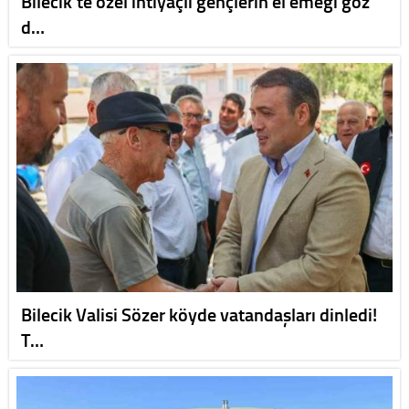
Bilecik’te özel ihtiyaçlı gençlerin el emeği göz
d…
Bilecik Valisi Sözer köyde vatandaşları dinledi!
T…