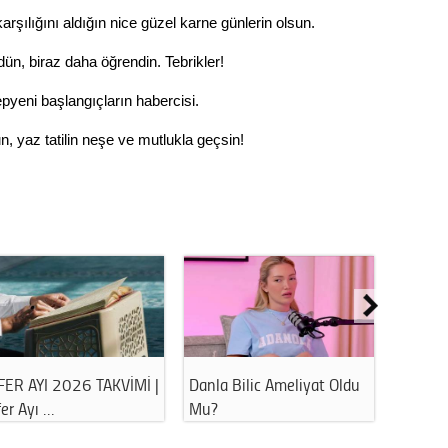
rşılığını aldığın nice güzel karne günlerin olsun.
ün, biraz daha öğrendin. Tebrikler!
epyeni başlangıçların habercisi.
, yaz tatilin neşe ve mutlukla geçsin!
FER AYI 2026 TAKVİMİ |
Danla Bilic Ameliyat Oldu
Havuz 
er Ayı …
Mu?
Bu Hat