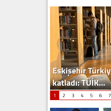
Eskişehir Türkiy
katladı: TÜİK…
1
2
3
4
5
6
7