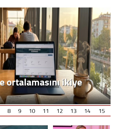
e ortalamasını ikiye
8
9
10
11
12
13
14
15