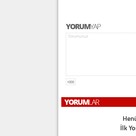
1000
Henü
İlk Y