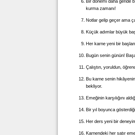
Bir dönemi daha geride b
kurma zamanı!
Notlar gelip geçer ama çal
Küçük adımlar büyük başa
Her karne yeni bir başla
Bugün senin günün! Başarı
Çalıştın, yoruldun, öğren
Bu karne senin hikâyenin
bekliyor.
Emeğinin karşılığını ald
Bir yıl boyunca gösterdiğ
Her ders yeni bir deneyim
Karnendeki her satır emek