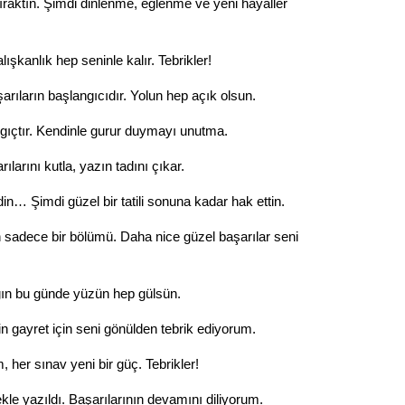
ıraktın. Şimdi dinlenme, eğlenme ve yeni hayaller
Gürha
Eskişe
Döne
ışkanlık hep seninle kalır. Tebrikler!
Rifat
rıların başlangıcıdır. Yolun hep açık olsun.
Sürdür
ngıçtır. Kendinle gurur duymayı unutma.
kültür
larını kutla, yazın tadını çıkar.
Konu
din… Şimdi güzel bir tatili sonuna kadar hak ettin.
2023 y
 sadece bir bölümü. Daha nice güzel başarılar seni
bekliy
ığın bu günde yüzün hep gülsün.
Tüli
in gayret için seni gönülden tebrik ediyorum.
Düşükl
, her sınav yeni bir güç. Tebrikler!
le yazıldı. Başarılarının devamını diliyorum.