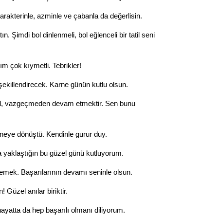
Op. D
karakterinle, azminle ve çabanla da değerlisin.
Sağlığı
tın. Şimdi bol dinlenmeli, bol eğlenceli bir tatil seni
ım çok kıymetli. Tebrikler!
Uzm. 
şekillendirecek. Karne günün kutlu olsun.
Vatand
il, vazgeçmeden devam etmektir. Sen bunu
M. M
rneye dönüştü. Kendinle gurur duy.
a yaklaştığın bu güzel günü kutluyorum.
Hayır,
emek. Başarılarının devamı seninle olsun.
! Güzel anılar biriktir.
Seda
ayatta da hep başarılı olmanı diliyorum.