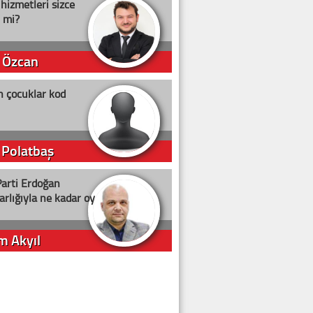
 hizmetleri sizce
i mi?
 Özcan
n çocuklar kod
 Polatbaş
arti Erdoğan
arlığıyla ne kadar oy
m Akyıl
iye ilgiliyiz!