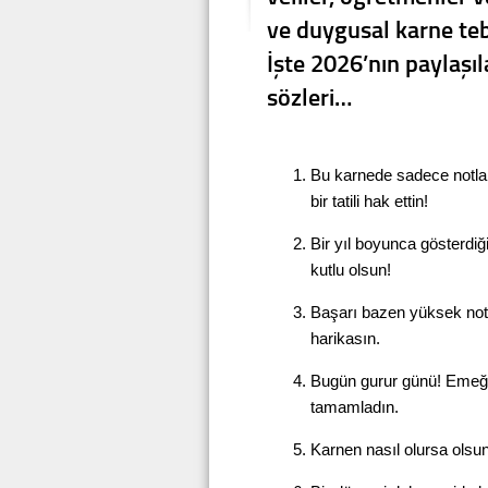
ve duygusal karne tebr
İşte 2026’nın paylaşı
sözleri…
Bu karnede sadece notlar 
bir tatili hak ettin!
Bir yıl boyunca gösterdiğ
kutlu olsun!
Başarı bazen yüksek nott
harikasın.
Bugün gurur günü! Emeğinl
tamamladın.
Karnen nasıl olursa olsu