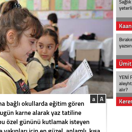
Sağlık
yeterl
Kaan
Bırakı
yazsın
Ümit
YENİ P
aleyht
alır?
a
A
Kere
na bağlı okullarda eğitim gören
ugün karne alarak yaz tatiline
Nostalj
 bu özel gününü kutlamak isteyen
 yakınları için en güzel, anlamlı, kısa