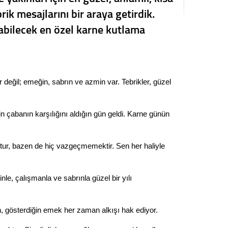
Seval
ik mesajlarını bir araya getirdik.
labilecek en özel karne kutlama
Es Es’
Ahme
değil; emeğin, sabrın ve azmin var. Tebrikler, güzel
Tepeba
birliği
in çabanın karşılığını aldığın gün geldi. Karne günün
ulaşı
Fund
ur, bazen de hiç vazgeçmemektir. Sen her haliyle
CHP’li
kazana
e, çalışmanla ve sabrınla güzel bir yılı
seçiml
Melt
n, gösterdiğin emek her zaman alkışı hak ediyor.