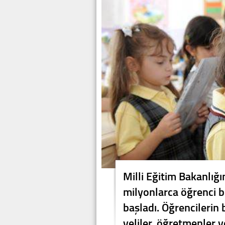
Milli Eğitim Bakanlığı
milyonlarca öğrenci b
başladı. Öğrencilerin
veliler, öğretmenler ve