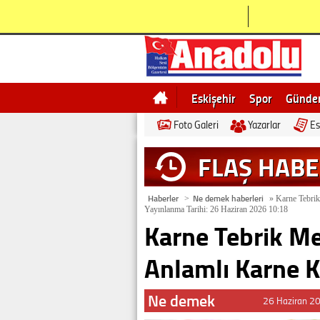
Eskişehir
Spor
Günd
Foto Galeri
Yazarlar
Es
Bilecik
Ne demek
Esk
FLAŞ HAB
Haberler
Ne demek haberleri
>
»
Karne Tebrik
Yayınlanma Tarihi: 26 Haziran 2026 10:18
Karne Tebrik Me
Anlamlı Karne K
Ne demek
26 Haziran 2