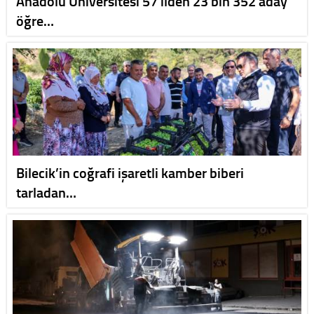
Anadolu Üniversitesi 57 ilden 23 bin 352 aday
öğre…
Bilecik’in coğrafi işaretli kamber biberi
tarladan…