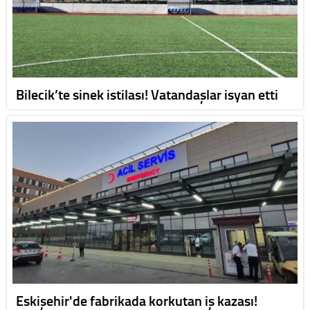
Bilecik’te sinek istilası! Vatandaşlar isyan etti
Eskişehir'de fabrikada korkutan iş kazası!