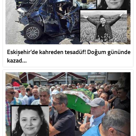
Eskişehir’de kahreden tesadüf! Doğum gününde
kazad…