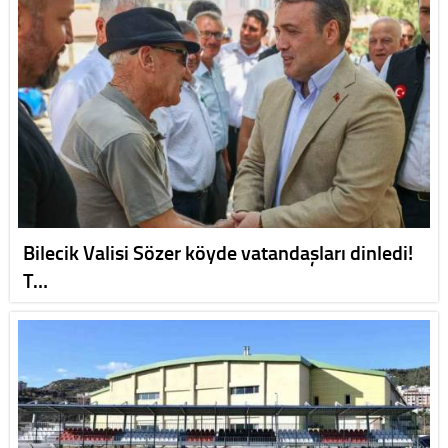
Bilecik Valisi Sözer köyde vatandaşları dinledi!
T…