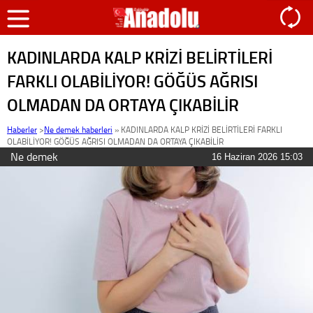
KADINLARDA KALP KRİZİ BELİRTİLERİ
FARKLI OLABİLİYOR! GÖĞÜS AĞRISI
OLMADAN DA ORTAYA ÇIKABİLİR
Haberler
>
Ne demek haberleri
»
KADINLARDA KALP KRİZİ BELİRTİLERİ FARKLI
OLABİLİYOR! GÖĞÜS AĞRISI OLMADAN DA ORTAYA ÇIKABİLİR
Ne demek
16 Haziran 2026 15:03