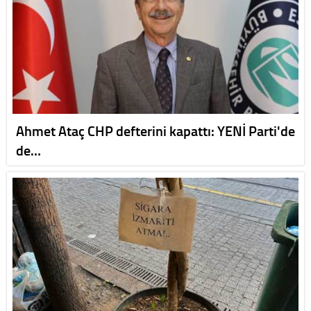
Ahmet Ataç CHP defterini kapattı: YENİ Parti'de
de…