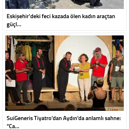
Eskişehir'deki feci kazada ölen kadın araçtan
güçl…
SuiGeneris Tiyatro’dan Aydın’da anlamlı sahne:
“Ca…