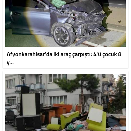
Afyonkarahisar'da iki araç çarpıştı: 4'ü çocuk 8
y…