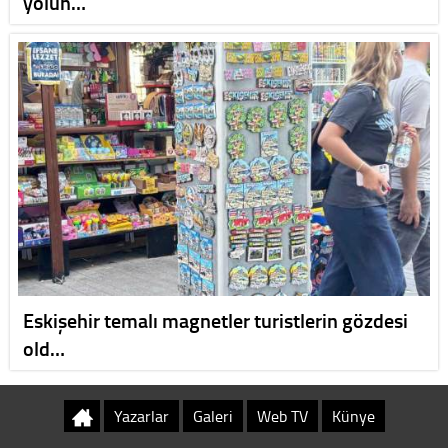
yolun…
Eskişehir temalı magnetler turistlerin gözdesi
old…
Yazarlar
Galeri
Web TV
Künye