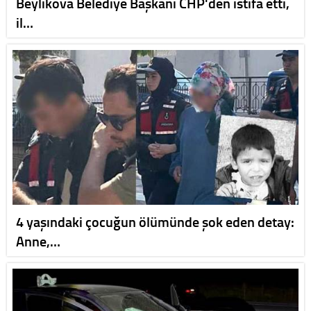
Beylikova Belediye Başkanı CHP'den istifa etti,
il…
4 yaşındaki çocuğun ölümünde şok eden detay:
Anne,…