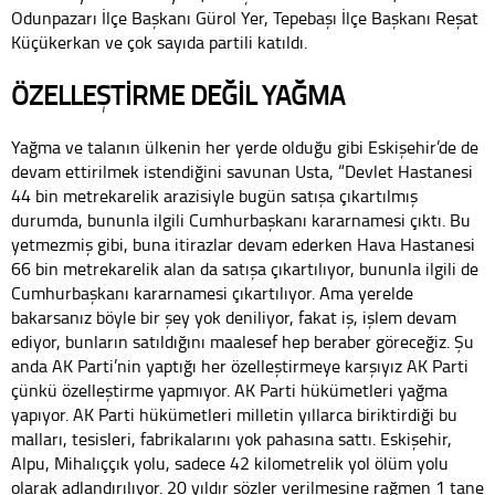
Odunpazarı İlçe Başkanı Gürol Yer, Tepebaşı İlçe Başkanı Reşat
Küçükerkan ve çok sayıda partili katıldı.
ÖZELLEŞTİRME DEĞİL YAĞMA
Yağma ve talanın ülkenin her yerde olduğu gibi Eskişehir’de de
devam ettirilmek istendiğini savunan Usta, “Devlet Hastanesi
44 bin metrekarelik arazisiyle bugün satışa çıkartılmış
durumda, bununla ilgili Cumhurbaşkanı kararnamesi çıktı. Bu
yetmezmiş gibi, buna itirazlar devam ederken Hava Hastanesi
66 bin metrekarelik alan da satışa çıkartılıyor, bununla ilgili de
Cumhurbaşkanı kararnamesi çıkartılıyor. Ama yerelde
bakarsanız böyle bir şey yok deniliyor, fakat iş, işlem devam
ediyor, bunların satıldığını maalesef hep beraber göreceğiz. Şu
anda AK Parti’nin yaptığı her özelleştirmeye karşıyız AK Parti
çünkü özelleştirme yapmıyor. AK Parti hükümetleri yağma
yapıyor. AK Parti hükümetleri milletin yıllarca biriktirdiği bu
malları, tesisleri, fabrikalarını yok pahasına sattı. Eskişehir,
Alpu, Mihalıççık yolu, sadece 42 kilometrelik yol ölüm yolu
olarak adlandırılıyor. 20 yıldır sözler verilmesine rağmen 1 tane