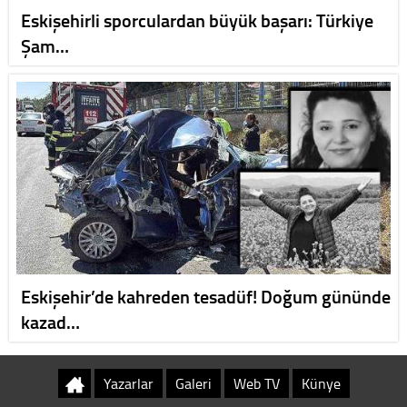
Eskişehirli sporculardan büyük başarı: Türkiye
Şam…
Eskişehir’de kahreden tesadüf! Doğum gününde
kazad…
Yazarlar
Galeri
Web TV
Künye