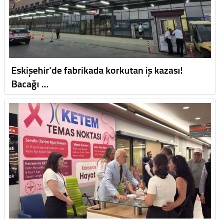
Eskişehir'de fabrikada korkutan iş kazası!
Bacağı …