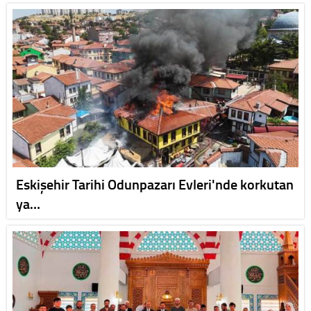
Eskişehir Tarihi Odunpazarı Evleri'nde korkutan
ya…