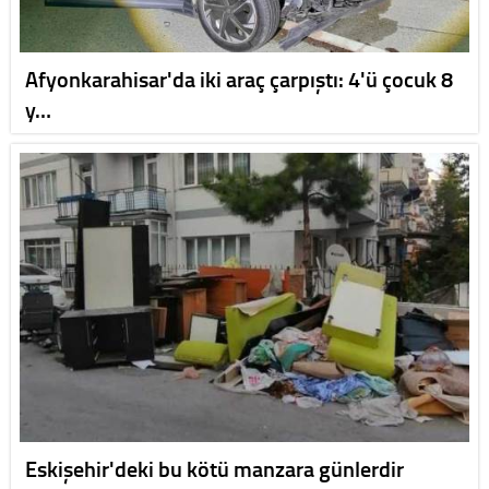
Afyonkarahisar'da iki araç çarpıştı: 4'ü çocuk 8
y…
Eskişehir'deki bu kötü manzara günlerdir