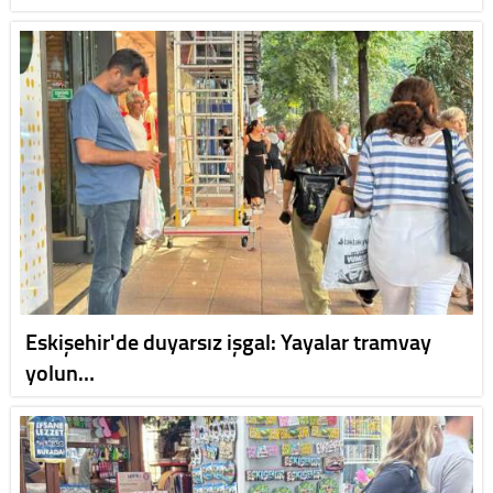
Eskişehir'de duyarsız işgal: Yayalar tramvay
yolun…