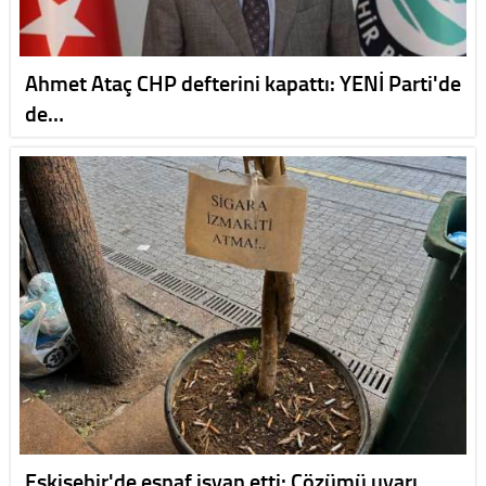
Ahmet Ataç CHP defterini kapattı: YENİ Parti'de
de…
Eskişehir'de esnaf isyan etti: Çözümü uyarı