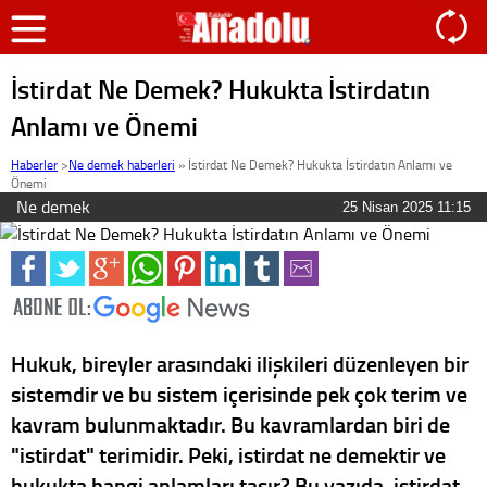
İstirdat Ne Demek? Hukukta İstirdatın
Anlamı ve Önemi
Haberler
>
Ne demek haberleri
»
İstirdat Ne Demek? Hukukta İstirdatın Anlamı ve
Önemi
Ne demek
25 Nisan 2025 11:15
Hukuk, bireyler arasındaki ilişkileri düzenleyen bir
sistemdir ve bu sistem içerisinde pek çok terim ve
kavram bulunmaktadır. Bu kavramlardan biri de
"istirdat" terimidir. Peki, istirdat ne demektir ve
hukukta hangi anlamları taşır? Bu yazıda, istirdat