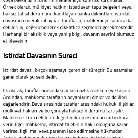
veya başka delil türlerini mahkemeye sunmak zorundadır.
Örnek olarak, mülkiyet hakkını ispatlayan tapu belgeleri veya
haksız tahsil durumunu kanıtlayan banka dekontları, istirdat
davasında önemli rol oynar. Tarafların, mahkemeye sunacakları
delilleri iyi değerlendirerek dikkatlice seçmeleri gerekmektedir.
Herhangi bir eksiklik veya yanlış bilgi, davanın seyrini olumsuz
etkileyebilir.
Istirdat Davasının Süreci
Istirdat davası, birçok aşamayı içeren bir süreçtir. Bu aşamalar
genel olarak şu şekildedir:
İlk olarak, taraflar arasındaki anlaşmazlık mahkemeye taşınır.
Ardından, mahkeme tarafların beyanlarını dinler ve delilleri
değerlendirir. Dava sırasında taraflar arasındaki hukuki ilişkiler,
mülkiyet hakları ve bu yönüyle haksızlık durumu tartışılır.
Mahkeme, tüm delillerin değerlendirilmesinin ardından karar
verir. Eğer mahkeme, istirdat talebinin haklı olduğuna karar
verirse, ilgili mal veya paranın iade edilmesine hükmeder.
Ancak, mahkeme durumu haksız bulursa, istirdat talebini