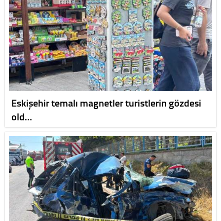
Eskişehir temalı magnetler turistlerin gözdesi
old…