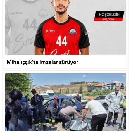
Mihalıççık'ta imzalar sürüyor