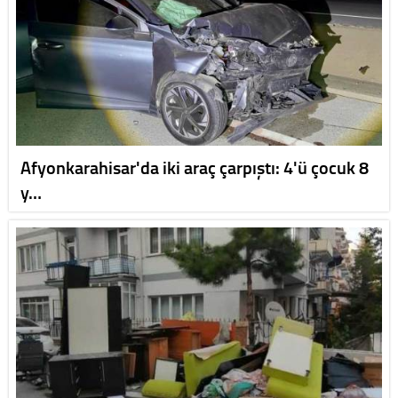
Afyonkarahisar'da iki araç çarpıştı: 4'ü çocuk 8
y…