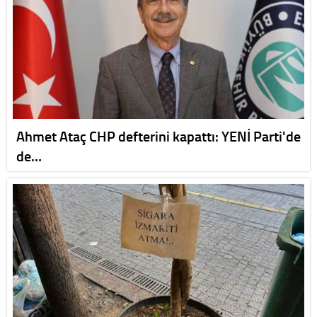
Ahmet Ataç CHP defterini kapattı: YENİ Parti'de
de…