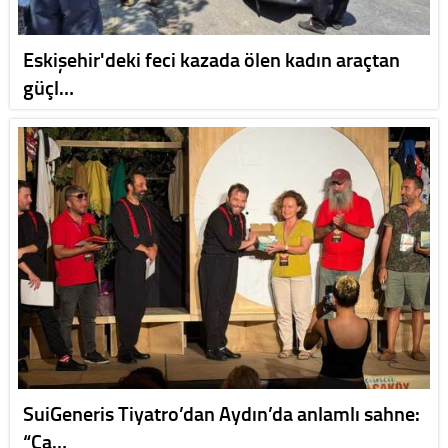
Eskişehir'deki feci kazada ölen kadın araçtan
güçl…
SuiGeneris Tiyatro’dan Aydın’da anlamlı sahne:
“Ca…