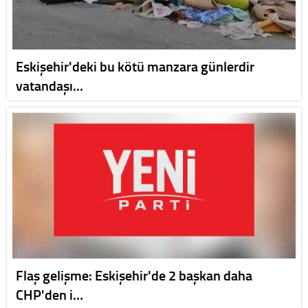
Eskişehir'deki bu kötü manzara günlerdir
vatandaşı…
Flaş gelişme: Eskişehir'de 2 başkan daha
CHP'den i…