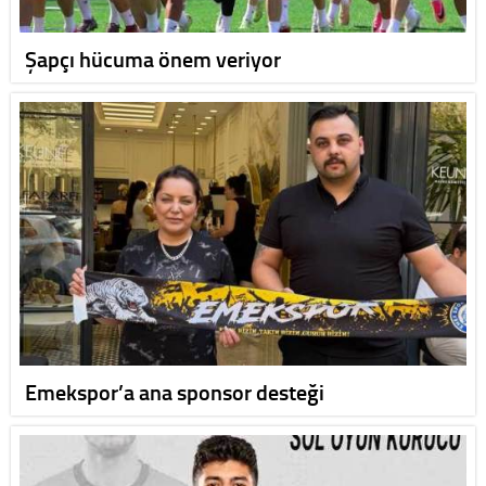
Şapçı hücuma önem veriyor
Emekspor’a ana sponsor desteği