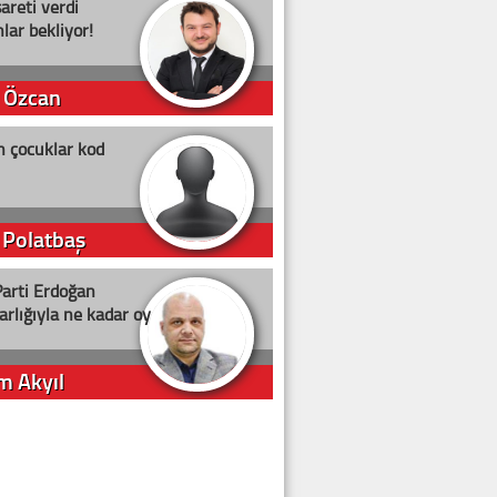
şareti verdi
lar bekliyor!
 Özcan
n çocuklar kod
 Polatbaş
arti Erdoğan
arlığıyla ne kadar oy
m Akyıl
iye ilgiliyiz!