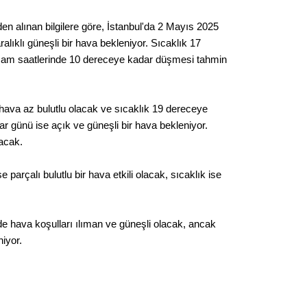
Seval
n alınan bilgilere göre, İstanbul'da 2 Mayıs 2025
lıklı güneşli bir hava bekleniyor. Sıcaklık 17
Es Es’
şam saatlerinde 10 dereceye kadar düşmesi tahmin
Ahme
ava az bulutlu olacak ve sıcaklık 19 dereceye
 günü ise açık ve güneşli bir hava bekleniyor.
Tepeba
acak.
birliği
ulaşı
parçalı bulutlu bir hava etkili olacak, sıcaklık ise
Fund
CHP’li
e hava koşulları ılıman ve güneşli olacak, ancak
kazana
iyor.
seçiml
Melt