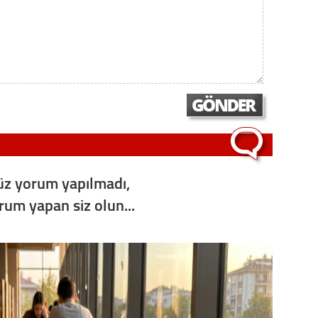
Op. D
Sağlığı
Uzm. 
Vatand
z yorum yapılmadı,
M. M
orum yapan siz olun...
Hayır,
Seda