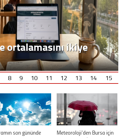
e ortalamasını ikiye
8
9
10
11
12
13
14
15
ramın son gününde
Meteoroloji’den Bursa için