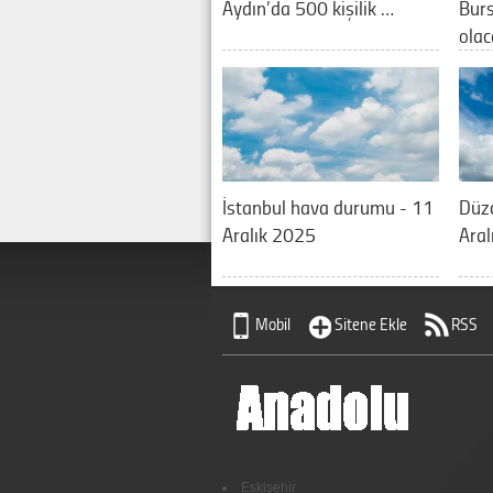
Aydın’da 500 kişilik …
Burs
olac
İstanbul hava durumu - 11
Düz
Aralık 2025
Aral
Mobil
Sitene Ekle
RSS
Eskişehir