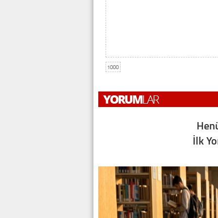
1000
Henü
İlk Y