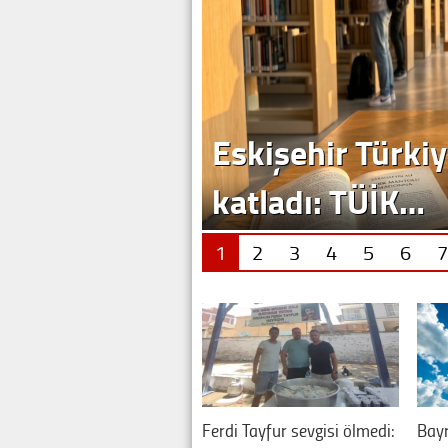
Eskişehir Türkiy
katladı: TÜİK…
1
2
3
4
5
6
7
Ferdi Tayfur sevgisi ölmedi:
Bay