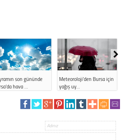
Gürha
Eskişe
Döne
Rifat
Sürdür
kültür
Konu
yramın son gününde
Meteoroloji’den Bursa için
İstanb
2023 y
rsa’da hava …
yağış uy…
11 Ara
bekliy
Tüli
Düşükl