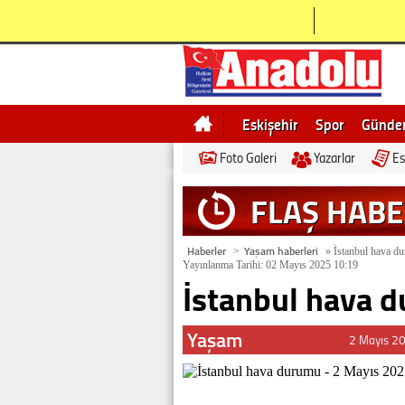
Eskişehir
Spor
Günd
Foto Galeri
Yazarlar
Es
Bilecik
Ne demek
Esk
FLAŞ HAB
Haberler
Yaşam haberleri
>
»
İstanbul hava d
Yayınlanma Tarihi: 02 Mayıs 2025 10:19
İstanbul hava 
Yaşam
2 Mayıs 2