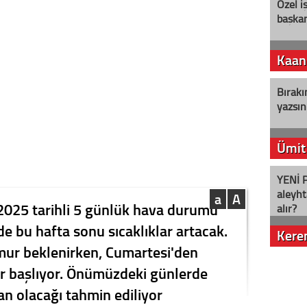
Özel i
başkan
Kaan
Bırakı
yazsın
Ümit
YENİ P
aleyht
a
A
 2025 tarihli 5 günlük hava durumu
alır?
e bu hafta sonu sıcaklıklar artacak.
Kere
ur beklenirken, Cumartesi'den
Nostalj
er başlıyor. Önümüzdeki günlerde
an olacağı tahmin ediliyor