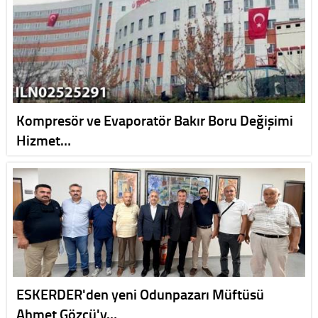
Kompresör ve Evaporatör Bakır Boru Değişimi
Hizmet…
ESKERDER'den yeni Odunpazarı Müftüsü
Ahmet Gözcü'y…