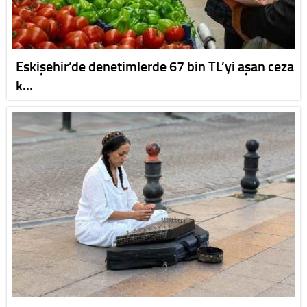
Eskişehir’de denetimlerde 67 bin TL’yi aşan ceza
k…