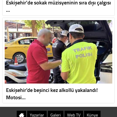
Eskişehir'de sokak müzisyeninin sıra dışı çalgısı
…
Eskişehir’de beşinci kez alkollü yakalandı!
Motosi…
Yazarlar
Galeri
Web TV
Künye