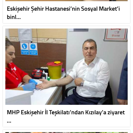
Eskişehir Şehir Hastanesi’nin Sosyal Market’i
binl…
MHP Eskişehir İl Teşkilatı’ndan Kızılay’a ziyaret
…