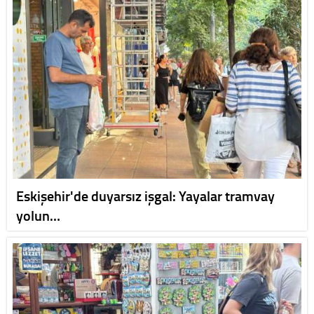
Eskişehir'de duyarsız işgal: Yayalar tramvay
yolun…