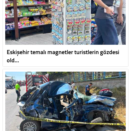
Eskişehir temalı magnetler turistlerin gözdesi
old…