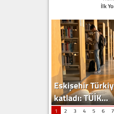
İlk Y
Eskişehir Türkiy
katladı: TÜİK…
1
2
3
4
5
6
7