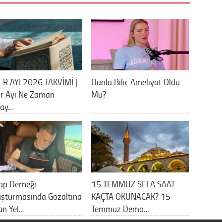
ER AYI 2026 TAKVİMİ |
Danla Bilic Ameliyat Oldu
er Ayı Ne Zaman
Mu?
lay…
ap Derneği
15 TEMMUZ SELA SAAT
uşturmasında Gözaltına
KAÇTA OKUNACAK? 15
an Yel…
Temmuz Demo…