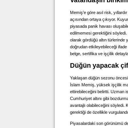
Vatandaşın birikimi 
Memiş’e göre asıl risk, yıllard
açısından ortaya çıkıyor. Kuyu
piyasada panik havası oluşabile
edilmemesi gerektiğini söyledi. 
olarak gördüğü altın türlerinde
doğrudan etkileyebileceği ifade 
belge, sertifika ve işçilik detay
Düğün yapacak çiftl
Yaklaşan düğün sezonu öncesi a
İslam Memiş, yüksek işçilik mal
ettirebileceğini belirtti. Uzman 
Cumhuriyet altını gibi bozdurma
avantajlı olabileceğini söyledi
gerektiği de özellikle vurgulandı
Piyasalardaki son görünümü değ