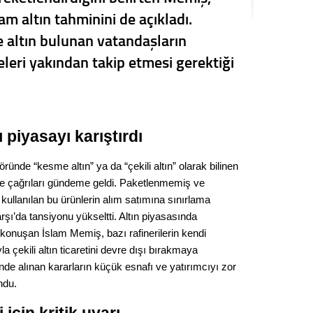
Seval
am altın tahminini de açıkladı.
e altın bulunan vatandaşların
Es Es’
leri yakından takip etmesi gerektiği
Ahme
ı piyasayı karıştırdı
Tepeba
birliği
ulaşı
nde “kesme altın” ya da “çekili altın” olarak bilinen
me çağrıları gündeme geldi. Paketlenmemiş ve
Fund
 kullanılan bu ürünlerin alım satımına sınırlama
arşı’da tansiyonu yükseltti. Altın piyasasında
CHP’li
konuşan İslam Memiş, bazı rafinerilerin kendi
kazana
 çekili altın ticaretini devre dışı bırakmaya
seçiml
inde alınan kararların küçük esnafı ve yatırımcıyı zor
Melt
ndu.