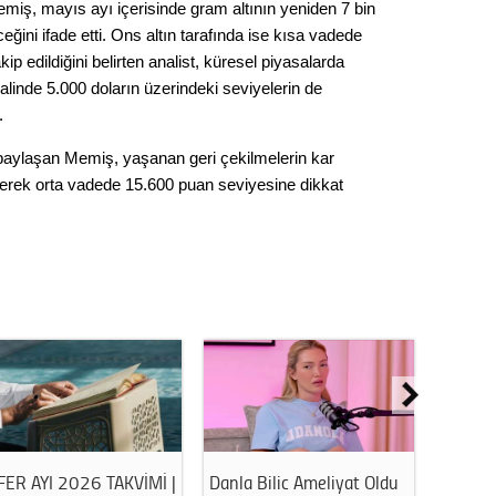
miş, mayıs ayı içerisinde gram altının yeniden 7 bin
Op. D
eğini ifade etti. Ons altın tarafında ise kısa vadede
kip edildiğini belirten analist, küresel piyasalarda
Sağlığı
linde 5.000 doların üzerindeki seviyelerin de
.
e paylaşan Memiş, yaşanan geri çekilmelerin kar
Uzm. 
irterek orta vadede 15.600 puan seviyesine dikkat
Vatand
M. M
Hayır,
Seda
FER AYI 2026 TAKVİMİ |
Danla Bilic Ameliyat Oldu
Havuz 