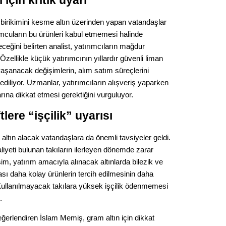
için kritik uyarı
Gürha
Eskişe
ır birikimini kesme altın üzerinden yapan vatandaşlar
Döne
mcuların bu ürünleri kabul etmemesi halinde
Rifat
ceğini belirten analist, yatırımcıların mağdur
Özellikle küçük yatırımcının yıllardır güvenli liman
Sürdür
 yaşanacak değişimlerin, alım satım süreçlerini
kültür
ediliyor. Uzmanlar, yatırımcıların alışveriş yaparken
larına dikkat etmesi gerektiğini vurguluyor.
Konu
ere “işçilik” uyarısı
2023 y
ltın alacak vatandaşlara da önemli tavsiyeler geldi.
bekliy
iyeti bulunan takıların ilerleyen dönemde zarar
isim, yatırım amacıyla alınacak altınlarda bilezik ve
Tüli
sı daha kolay ürünlerin tercih edilmesinin daha
. Kullanılmayacak takılara yüksek işçilik ödenmemesi
Düşükl
.
erlendiren İslam Memiş, gram altın için dikkat