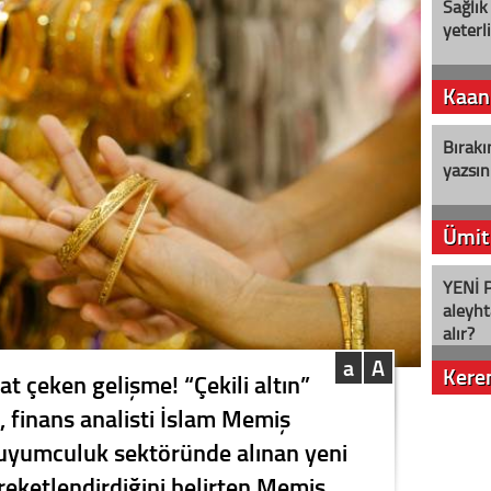
Sağlık
yeterl
Kaan
Bırakı
yazsın
Ümit
YENİ P
aleyht
alır?
a
A
Kere
at çeken gelişme! “Çekili altın”
, finans analisti İslam Memiş
Nostalj
 Kuyumculuk sektöründe alınan yeni
reketlendirdiğini belirten Memiş,