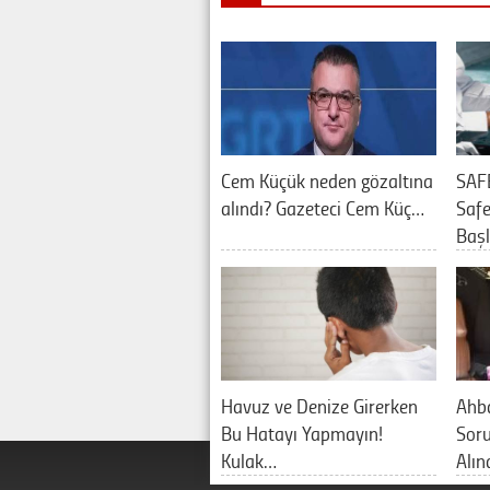
Cem Küçük neden gözaltına
SAF
alındı? Gazeteci Cem Küç…
Saf
Baş
Havuz ve Denize Girerken
Ahb
Bu Hatayı Yapmayın!
Sor
Kulak…
Alın