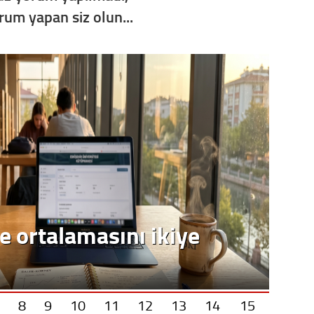
orum yapan siz olun...
e ortalamasını ikiye
8
9
10
11
12
13
14
15