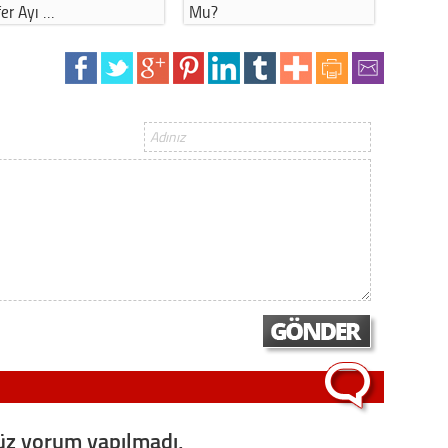
er Ayı …
Mu?
Bu Hat
z yorum yapılmadı,