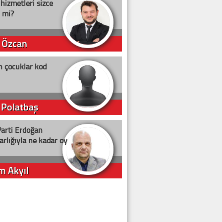
 hizmetleri sizce
i mi?
 Özcan
n çocuklar kod
 Polatbaş
arti Erdoğan
arlığıyla ne kadar oy
m Akyıl
iye ilgiliyiz!