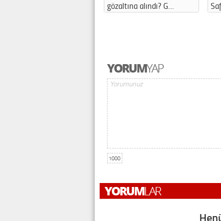
gözaltına alındı? G…
Saf
1000
Henü