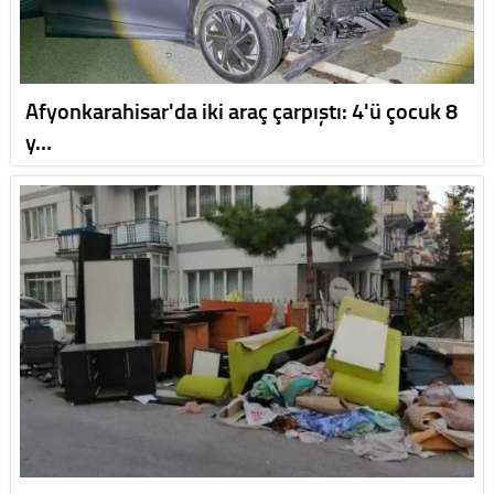
Afyonkarahisar'da iki araç çarpıştı: 4'ü çocuk 8
y…