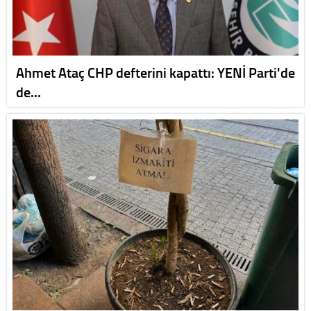
Ahmet Ataç CHP defterini kapattı: YENİ Parti'de
de…