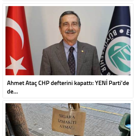
Ahmet Ataç CHP defterini kapattı: YENİ Parti'de
de…