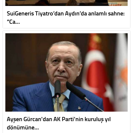
SuiGeneris Tiyatro’dan Aydın’da anlamlı sahne:
“Ca…
Ayşen Gürcan'dan AK Parti'nin kuruluş yıl
dönümüne…