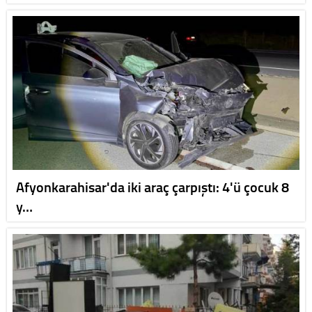
Afyonkarahisar'da iki araç çarpıştı: 4'ü çocuk 8
y…