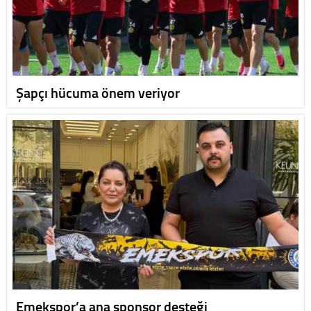
Şapçı hücuma önem veriyor
Emekspor’a ana sponsor desteği