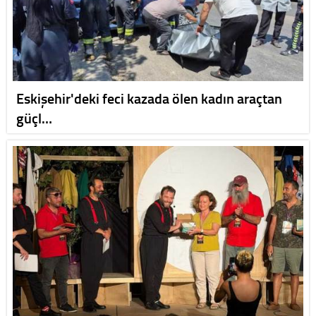
Eskişehir'deki feci kazada ölen kadın araçtan
güçl…