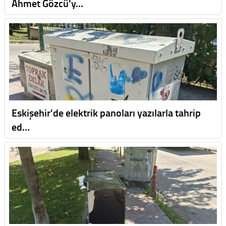
Ahmet Gözcü'y…
Eskişehir'de elektrik panoları yazılarla tahrip
ed…