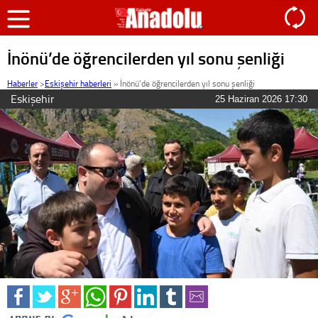
İnönü’de öğrencilerden yıl sonu şenliği
Haberler
>
Eskişehir haberleri
»
İnönü’de öğrencilerden yıl sonu şenliği
Eskişehir
25 Haziran 2026 17:30