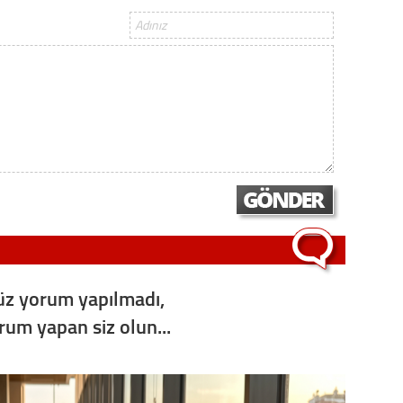
Gürha
Eskişe
Döne
Rifat
Sürdür
kültür
Konu
2023 y
bekliy
z yorum yapılmadı,
Tüli
orum yapan siz olun...
Düşükl