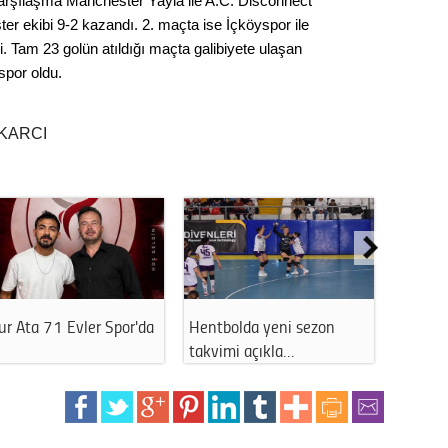
karşılaşma Manchester Yayla ile A.C. Disconnect
Seval
r ekibi 9-2 kazandı. 2. maçta ise İçköyspor ile
i. Tam 23 golün atıldığı maçta galibiyete ulaşan
Es Es’
yspor oldu.
KARCI
Ahme
Tepeba
birliği
ulaşı
Fund
r Ata 71 Evler Spor'da
Hentbolda yeni sezon
THK Es
CHP’li
kazana
takvimi açıkla…
Başkan
seçiml
Melt