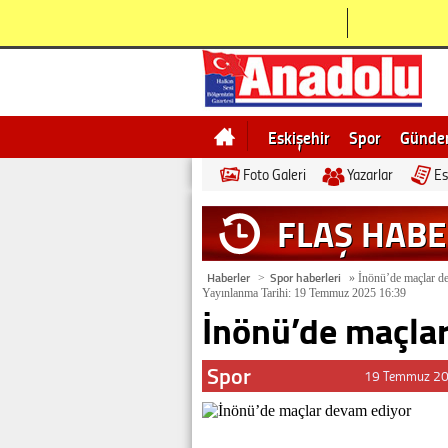
Eskişehir
Spor
Günd
Foto Galeri
Yazarlar
Es
Bilecik
Ne demek
Esk
FLAŞ HAB
Haberler
Spor haberleri
>
»
İnönü’de maçlar d
Yayınlanma Tarihi: 19 Temmuz 2025 16:39
İnönü’de maçla
Spor
19 Temmuz 20