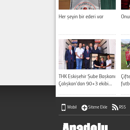
Her şeyin bir ederi var
Onur
THK Eskişehir Şube Başkanı
Çift
Çalışkan'dan 90+3 ekibi…
futb
Mobil
Sitene Ekle
RSS