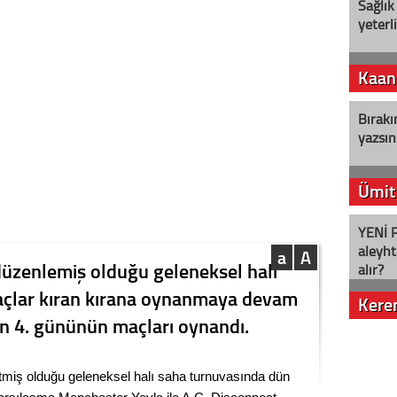
Sağlık
yeterl
Kaan
Bırakı
yazsın
Ümit
YENİ P
aleyht
a
A
düzenlemiş olduğu geleneksel halı
alır?
açlar kıran kırana oynanmaya devam
Kere
ın 4. gününün maçları oynandı.
Nostalj
etmiş olduğu geleneksel halı saha turnuvasında dün