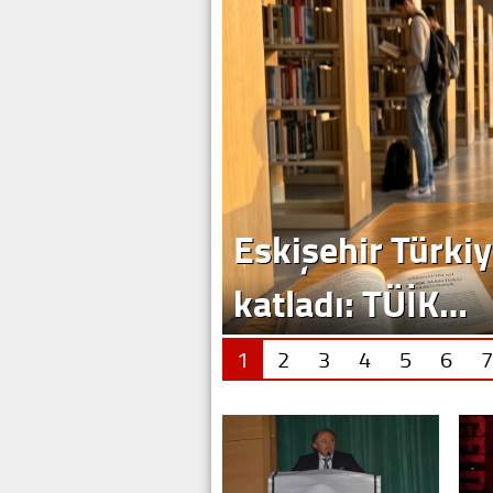
Eskişehir Türkiy
katladı: TÜİK…
1
2
3
4
5
6
7