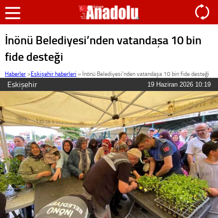
İnönü Belediyesi’nden vatandaşa 10 bin
fide desteği
Haberler
>
Eskişehir haberleri
»
İnönü Belediyesi’nden vatandaşa 10 bin fide desteği
Eskişehir
19 Haziran 2026 10:19