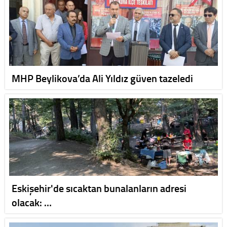
MHP Beylikova’da Ali Yıldız güven tazeledi
Eskişehir'de sıcaktan bunalanların adresi
olacak: …