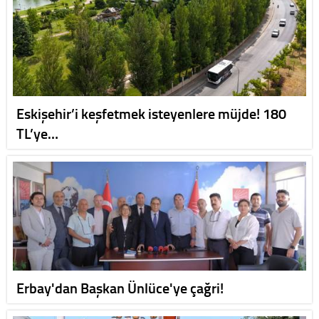
Eskişehir’i keşfetmek isteyenlere müjde! 180
TL’ye…
Erbay'dan Başkan Ünlüce'ye çağri!