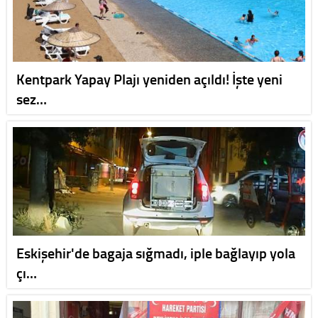
Kentpark Yapay Plajı yeniden açıldı! İşte yeni
sez…
Eskişehir'de bagaja sığmadı, iple bağlayıp yola
çı…