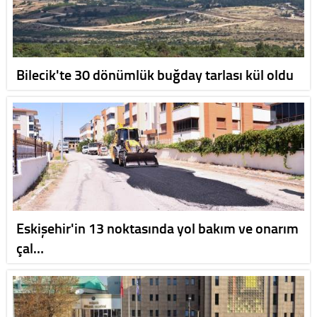
Bilecik'te 30 dönümlük buğday tarlası kül oldu
Eskişehir'in 13 noktasında yol bakım ve onarım
çal…