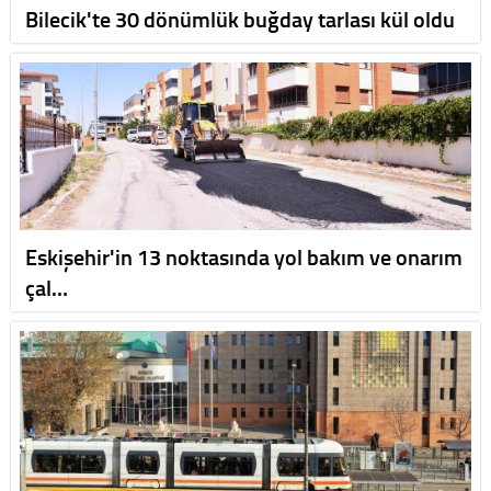
Bilecik'te 30 dönümlük buğday tarlası kül oldu
Eskişehir'in 13 noktasında yol bakım ve onarım
çal…