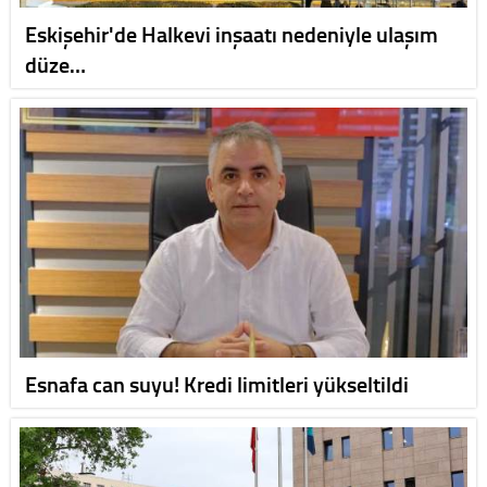
Eskişehir'de Halkevi inşaatı nedeniyle ulaşım
düze…
Esnafa can suyu! Kredi limitleri yükseltildi