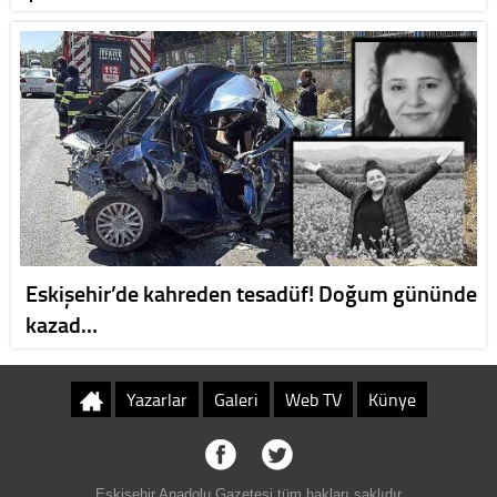
Eskişehir’de kahreden tesadüf! Doğum gününde
kazad…
Yazarlar
Galeri
Web TV
Künye
Eskişehir Anadolu Gazetesi tüm hakları saklıdır