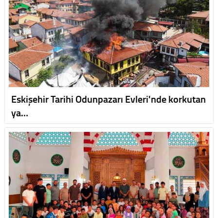
Eskişehir Tarihi Odunpazarı Evleri'nde korkutan
ya…