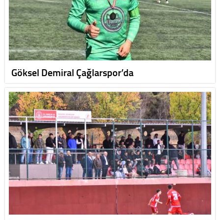
Göksel Demiral Çağlarspor’da