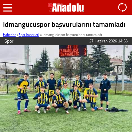
İdmangücüspor başvurularını tamamladı
Haberler
>
Spor haberleri
»
İdmangücüspor başvurularını tamamladı
Spor
27 Haziran 2026 14:58