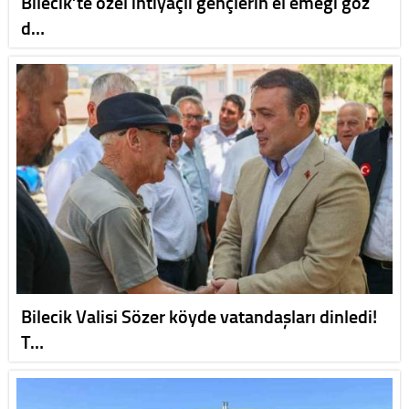
Bilecik’te özel ihtiyaçlı gençlerin el emeği göz
d…
Bilecik Valisi Sözer köyde vatandaşları dinledi!
T…