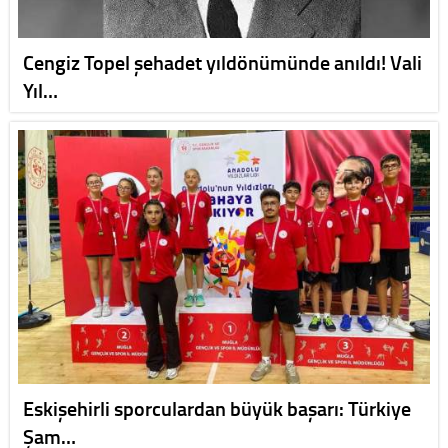
Cengiz Topel şehadet yıldönümünde anıldı! Vali
Yıl…
Eskişehirli sporculardan büyük başarı: Türkiye
Şam…