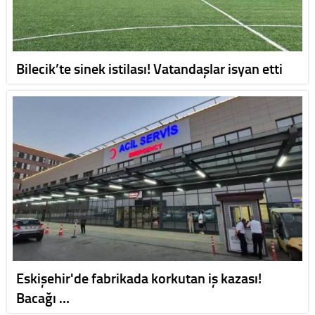
Bilecik’te sinek istilası! Vatandaşlar isyan etti
Eskişehir'de fabrikada korkutan iş kazası!
Bacağı …