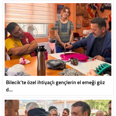
Bilecik’te özel ihtiyaçlı gençlerin el emeği göz
d…