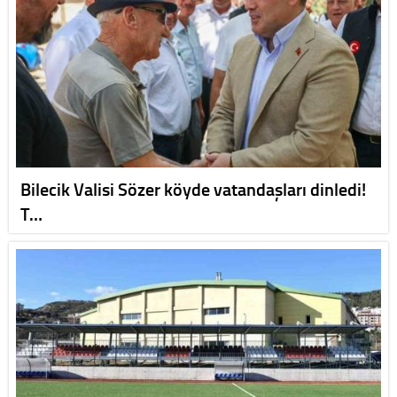
Bilecik Valisi Sözer köyde vatandaşları dinledi!
T…