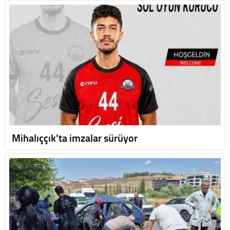
Mihalıççık'ta imzalar sürüyor