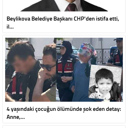
Beylikova Belediye Başkanı CHP'den istifa etti,
il…
4 yaşındaki çocuğun ölümünde şok eden detay:
Anne,…