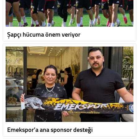
Şapçı hücuma önem veriyor
Emekspor’a ana sponsor desteği