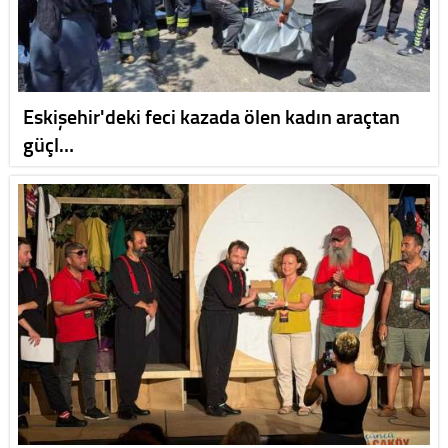
Eskişehir'deki feci kazada ölen kadın araçtan
güçl…