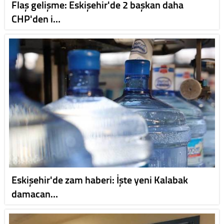
Flaş gelişme: Eskişehir'de 2 başkan daha
CHP'den i…
Eskişehir'de zam haberi: İşte yeni Kalabak
damacan…