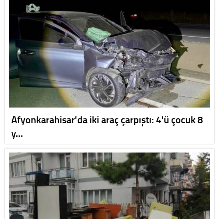
Afyonkarahisar'da iki araç çarpıştı: 4'ü çocuk 8
y…