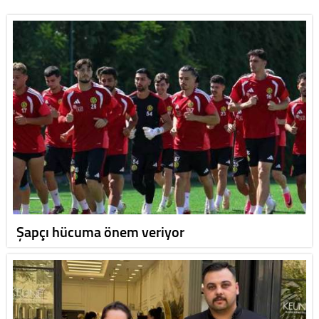
Şapçı hücuma önem veriyor