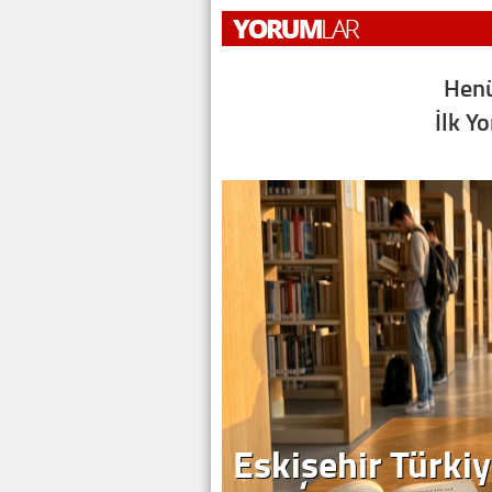
Henü
İlk Y
Eskişehir Türkiy