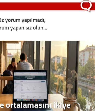
Op. D
Sağlığı
z yorum yapılmadı,
orum yapan siz olun...
Uzm. 
Vatand
M. M
Hayır,
Seda
e ortalamasını ikiye