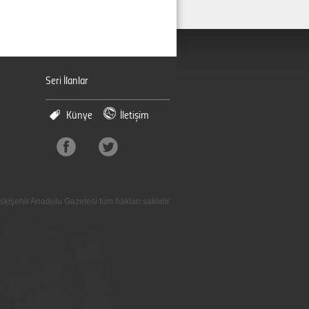
Seri İlanlar
Künye
İletişim
skişehir Anadolu Gazetesi tüm hakları saklıdır