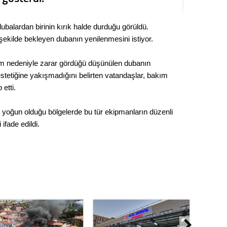
Kere
balardan birinin kırık halde durduğu görüldü.
Es Es’
şekilde bekleyen dubanın yenilenmesini istiyor.
ım nedeniyle zarar gördüğü düşünülen dubanın
Ahme
stetiğine yakışmadığını belirten vatandaşlar, bakım
 etti.
Tepeba
birliği
in yoğun olduğu bölgelerde bu tür ekipmanların düzenli
ulaşı
 ifade edildi.
Fund
CHP’li
kazana
seçiml
Melt