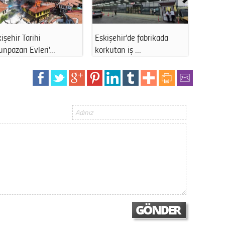
Gürha
Eskişe
Döne
işehir Tarihi
Eskişehir'de fabrikada
ABD’den
Rifat
npazarı Evleri'…
korkutan iş …
Sağlık
Sürdür
kültür
Konu
2023 y
bekliy
Tüli
Düşükl