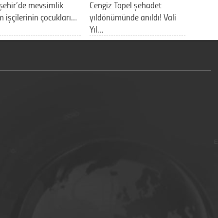
şehir’de mevsimlik
Cengiz Topel şehadet
m işçilerinin çocukları…
yıldönümünde anıldı! Vali
Yıl…
E