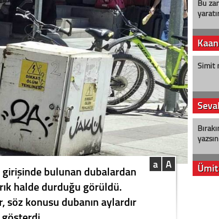
Bu zam
yaratır
Kaan
Simit 
Seval
Bırakı
yazsın
a
A
Ümit
girişinde bulunan dubalardan
ırık halde durduğu görüldü.
YENİ P
, söz konusu dubanın aylardır
aleyht
alır?
gösterdi.