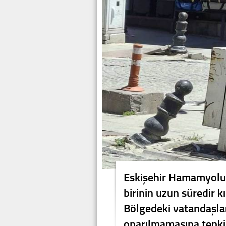
Eskişehir Hamamyolu 
birinin uzun süredir k
Bölgedeki vatandaşlar
onarılmamasına tepki 