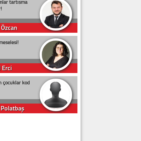
lar tartışma
!
 Özcan
meselesi!
 Erci
n çocuklar kod
 Polatbaş
arti Erdoğan
arlığıyla ne kadar oy