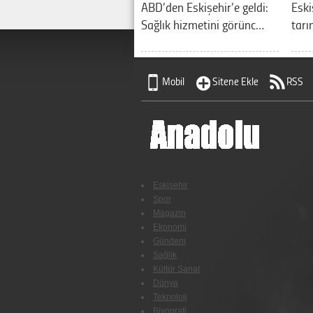
ABD’den Eskişehir’e geldi:
Eski
Sağlık hizmetini görünc…
tarı
Mobil
Sitene Ekle
RSS
Eskişehir
Spor
Magazin
Ekonomi
Gündem
Sağlık
Kültür Sanat
Dünya
Teknoloji
Biyografi