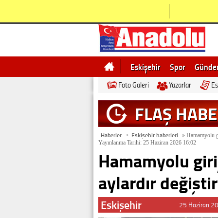
Eskişehir
Spor
Günd
Foto Galeri
Yazarlar
Es
Bilecik
Ne demek
Esk
FLAŞ HAB
Haberler
Eskişehir haberleri
>
»
Hamamyolu giri
Yayınlanma Tarihi: 25 Haziran 2026 16:02
Hamamyolu giriş
aylardır değişti
Eskişehir
25 Haziran 2