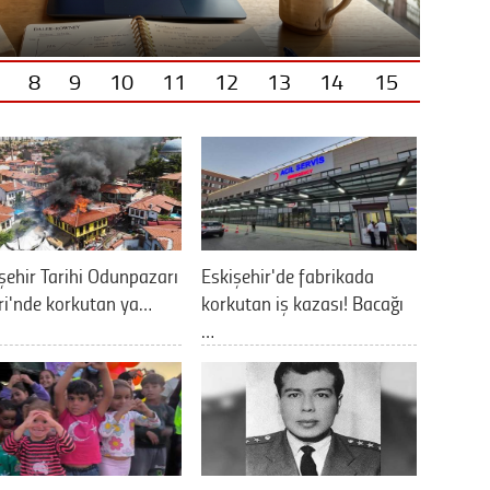
8
9
10
11
12
13
14
15
şehir Tarihi Odunpazarı
Eskişehir'de fabrikada
ri'nde korkutan ya…
korkutan iş kazası! Bacağı
…