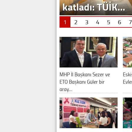
katladı: TÜİK…
1
2
3
4
5
6
7
MHP İl Başkanı Sezer ve
Eski
ETO Başkanı Güler bir
Evle
aray…