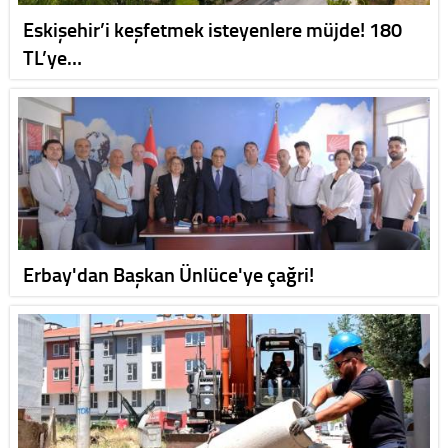
Eskişehir’i keşfetmek isteyenlere müjde! 180
TL’ye…
Erbay'dan Başkan Ünlüce'ye çağri!