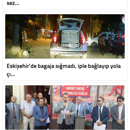
sez…
Eskişehir'de bagaja sığmadı, iple bağlayıp yola
çı…