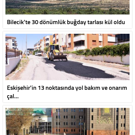
Bilecik'te 30 dönümlük buğday tarlası kül oldu
Eskişehir'in 13 noktasında yol bakım ve onarım
çal…